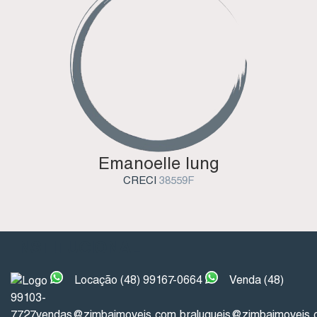
Emanoelle Iung
CRECI
38559F
INSTITUCIONAL
Locação (48) 99167-0664
Venda (48)
99103-
7727
vendas@zimbaimoveis.com.br
alugueis@zimbaimoveis.