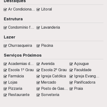
Destaques
Ar Condicionado
Litoral
Estrutura
Condomínio fechado
Lavanderia
Lazer
Churrasqueira
Piscina
Serviços Próximos
Academias de ginástica
Avenida
Açougue
Escola 1º Grau
Escola 2º Grau
Faculdade
Farmácia
Igreja Católica
Igreja Evangélica
Lojas
Mercado
Panificadora
Pizzaria
Posto de Gasolina
Praia
Restaurante
Sorveteria