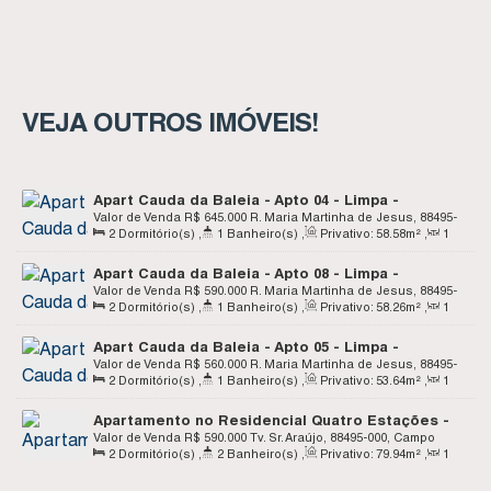
VEJA OUTROS IMÓVEIS!
Apart Cauda da Baleia - Apto 04 - Limpa -
Garopaba SC
Valor de Venda
R$
645.000
R. Maria Martinha de Jesus, 88495-
2
Dormitório(s)
,
1
Banheiro(s)
,
Privativo:
58
.58
m²
,
1
000, Limpa, Garopaba, Santa Catarina, Brasil
Sala(s)
,
1
Vaga(s)
Apart Cauda da Baleia - Apto 08 - Limpa -
Garopaba SC
Valor de Venda
R$
590.000
R. Maria Martinha de Jesus, 88495-
2
Dormitório(s)
,
1
Banheiro(s)
,
Privativo:
58
.26
m²
,
1
000, Limpa, Garopaba, Santa Catarina, Brasil
Sala(s)
,
1
Vaga(s)
Apart Cauda da Baleia - Apto 05 - Limpa -
Garopaba SC
Valor de Venda
R$
560.000
R. Maria Martinha de Jesus, 88495-
2
Dormitório(s)
,
1
Banheiro(s)
,
Privativo:
53
.64
m²
,
1
000, Limpa, Garopaba, Santa Catarina, Brasil
Sala(s)
,
1
Vaga(s)
Apartamento no Residencial Quatro Estações -
Térreo - Campo Duna - Garopaba SC
Valor de Venda
R$
590.000
Tv. Sr. Araújo, 88495-000, Campo
2
Dormitório(s)
,
2
Banheiro(s)
,
Privativo:
79
.94
m²
,
1
D'una, Garopaba, Santa Catarina, Brasil
Sala(s)
,
1
Suíte(s)
,
Total:
118
.04
m²
,
2
Vaga(s)