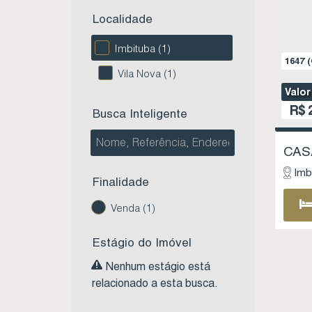
Localidade
Imbituba (1)
1647
(
Vila Nova (1)
Valor
R$
2
Busca Inteligente
Imb
Finalidade
Venda (1)
Estágio do Imóvel
Nenhum estágio está
relacionado a esta busca.