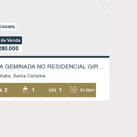
CA0360)
 de Venda
80.000
CASA GEMINADA NO RESIDENCIAL GIRASSOL - VILA NOVA - IMBITUBA SC
ituba
Santa Catarina
2
1
1
51
.32
m²
1