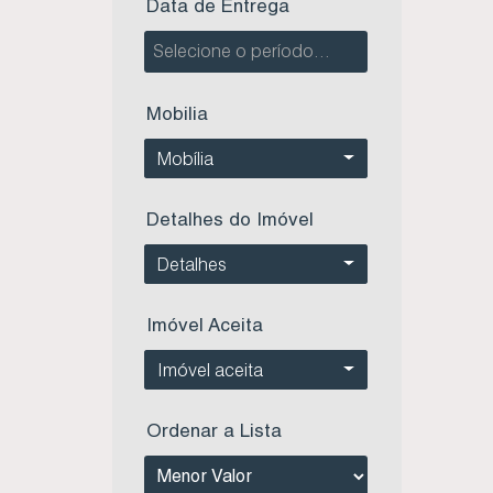
Data de Entrega
Apartamento perto da praia - Residencial Laura Helena - Centro - Imbituba SC (1)
Apartamento Perto da Praia - Residencial Topázio - Village - Imbituba Sc (1)
Apartamento perto da praia - Zurich Residence - Centro - Imbituba SC (1)
Apartamento perto da Praia de Itapirubá Sul - Edifício Giovana - Imbituba SC (1)
Mobilia
Apartamento próximo a Praia - Residencial Renê Antônio Pires - Centro - Imbituba SC (2)
Apartamento próximo à Praia da Vila - Pérgamo Residence - Centro - Imbituba SC (1)
Mobília
Apartamento próximo à Praia de Garopaba - Residencial Panorâmico - Jardim Panorâmico - Garopaba SC (1)
Apartamento Residencial Gran Villaggio - Centro - Imbituba SC (1)
Detalhes do Imóvel
Apartamento Residencial Gran Ville - Centro - Imbituba SC (1)
Detalhes
Apartamento Residencial Imbé - Centro - Imbituba SC (1)
Apartamento Residencial Newland II - Village - Imbituba SC (1)
Apartamento Residencial Porto da Vila - Centro - Imbituba SC (1)
Imóvel Aceita
Apartamento studios - The One Tower - Centro de Imbituba SC (2)
Imóvel aceita
Apartamento tipo Studio - Black Diamond - Centro de Imbituba SC (6)
Apartamentos no Edifício Franquilim Theodoro - Centro - Imbituba SC (1)
Ordenar a Lista
Apartamentos no Essence Panorâmico - Jardim Panorâmico - Garopaba SC (1)
Apartamentos no Residencial Brisas do Atlântico - Campo D'Aviação - Imbituba SC (1)