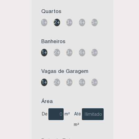
Apartamento no Residencial Brisa Mar - Ambrósio - Garopaba SC (1)
Quartos
Apartamento no Residencial Chalé 11 - Centro - Imbituba SC (3)
Apartamento no Residencial Costa do Sol - Centro- Imbituba SC (1)
1+
2+
3+
4+
5+
Apartamento no Residencial Mar Azul - Vila Nova - Imbituba SC (3)
Apartamento no Residencial Martins - Nova Brasília - Imbituba SC (1)
Banheiros
Apartamento no Residencial Mirante das Ilhas - Centro - Imbituba SC (1)
1+
2+
3+
4+
5+
Apartamento no Residencial Mirante do Atlântico - Village - Imbituba SC (1)
Apartamento no Residencial N 19 - Jardim Panorâmico - Garopaba SC (1)
Apartamento no Residencial Parque dos Mirantes - Vila Nova - Imbituba SC (2)
Vagas de Garagem
Apartamento no Residencial Praia da Vila - Centro - Imbituba SC (1)
1+
2+
3+
4+
5+
Apartamento no Residencial Quatro Estações - Campo Duna - Garopaba SC (2)
Apartamento no Residencial Rebecca - Centro - Imbituba SC (2)
Área
Apartamento no Residencial Safira - Paes Leme - Imbituba SC (1)
Apartamento no Residencial Simon - Centro - Imbituba Sc (1)
De
m²
Até
Apartamento no Residencial Solar II - Vila Nova - Imbituba SC (1)
m²
Apartamento no Residencial Sonata - Centro - Imbituba SC (1)
Apartamento no Residencial Tropical - Village - Imbituba SC (1)