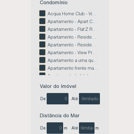
Condomínio
Acqua Home Club - Vista Mar - Centro - Imbituba SC (15)
Apartamento - Apart Cauda da Baleia - Limpa - Garopaba SC (4)
Apartamento - Flat'Z Residence - Paes Leme - Imbituba Sc (2)
Apartamento - Residencial Bellas Artes - Centro - Imbituba SC (3)
Apartamento - Residencial Tenerife - Campo Duna - Imbituba SC (1)
Apartamento - View Praia da Vila - Vila Nova - Imbituba Sc (2)
Apartamento a uma quadra do Mar - Villa Del Mar - Centro de Imbituba SC (3)
Apartamento frente mar - Residencial O Jangadeiro - Centro - Imbituba SC (1)
Apartamento Imbituba Garden Residence - Centro - Imbituba SC (4)
Apartamento na Lagoa da Quintino - Residencial Lagoa do Rosa - Alto Arroio - Imbituba SC (1)
Valor do Imóvel
Apartamento no condomínio Vista das Baleias - Gamboa - Garopaba SC (1)
De
Até
Apartamento no Edifício Atlantic - Centro - Imbituba SC (2)
Apartamento no Edifício Bela Residence - Village - Imbituba SC (1)
Apartamento no Edifício Ledi Vicentin - Nova Brasília - Imbituba SC (1)
Distância do Mar
Apartamento no Edifício Prime Tower - Village - Imbituba SC (1)
De
m
Até
m
Apartamento no Residencial Águas do Rosa - Ibiraquera - Imbituba SC (1)