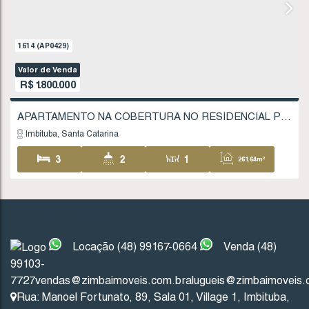
FINANCIÁVEL
1614
(AP0429)
Valor de Venda
R$
1.800.000
INSTITUCIONAL
Imbituba
Santa Catarina
Locação (48) 99167-0664
Venda (48)
99103-
3
2
1
26
7727
vendas@zimbaimoveis.com.br
alugueis@zimbaimoveis.
Rua: Manoel Fortunato
,
89
,
Sala 01
,
Village 1
,
Imbituba
,
1
2