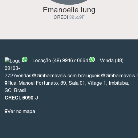
Emanoelle Iung
CRECI
38559F
INSTITUCIONAL
Locação (48) 99167-0664
Venda (48)
99103-
7727
vendas@zimbaimoveis.com.br
alugueis@zimbaimoveis.
Rua: Manoel Fortunato
,
89
,
Sala 01
,
Village 1
,
Imbituba
,
SC
,
Brasil
CRECI: 6090-J
Ver no mapa
LINKS DO SITE