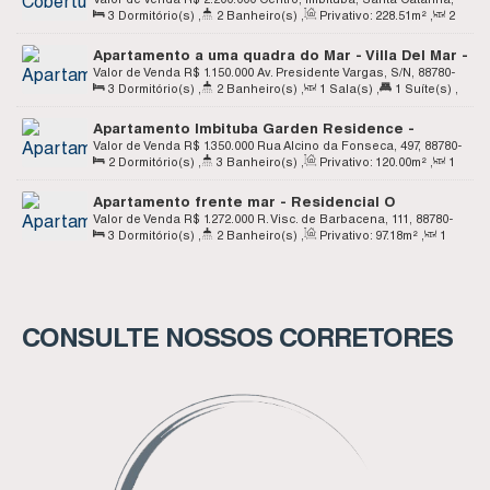
Centro - Imbituba SC
3
Dormitório(s)
,
2
Banheiro(s)
,
Privativo:
228
.51
m²
,
2
Brasil
Sala(s)
,
Total:
296
.75
m²
Apartamento a uma quadra do Mar - Villa Del Mar -
Centro de Imbituba SC
Valor de Venda
R$
1.150.000
Av. Presidente Vargas, S/N, 88780-
3
Dormitório(s)
,
2
Banheiro(s)
,
1
Sala(s)
,
1
Suíte(s)
,
000, Centro, Imbituba, Santa Catarina, Brasil
2
Vaga(s)
Apartamento Imbituba Garden Residence -
Centro - Imbituba SC
Valor de Venda
R$
1.350.000
Rua Alcino da Fonseca, 497, 88780-
2
Dormitório(s)
,
3
Banheiro(s)
,
Privativo:
120
.00
m²
,
1
000, Centro, Imbituba, Santa Catarina, Brasil
Sala(s)
,
2
Suíte(s)
,
1
Vaga(s)
Apartamento frente mar - Residencial O
Jangadeiro - Centro - Imbituba SC
Valor de Venda
R$
1.272.000
R. Visc. de Barbacena, 111, 88780-
3
Dormitório(s)
,
2
Banheiro(s)
,
Privativo:
97
.18
m²
,
1
000, Centro, Imbituba, Santa Catarina, Brasil
Sala(s)
,
1
Suíte(s)
,
1
Vaga(s)
CONSULTE NOSSOS CORRETORES