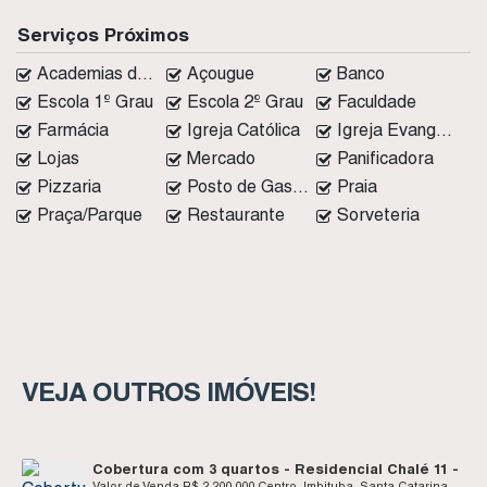
Serviços Próximos
Academias de ginástica
Açougue
Banco
Escola 1º Grau
Escola 2º Grau
Faculdade
Farmácia
Igreja Católica
Igreja Evangélica
Lojas
Mercado
Panificadora
Pizzaria
Posto de Gasolina
Praia
Praça/Parque
Restaurante
Sorveteria
VEJA OUTROS IMÓVEIS!
Cobertura com 3 quartos - Residencial Chalé 11 -
Valor de Venda
R$
2.200.000
Centro, Imbituba, Santa Catarina,