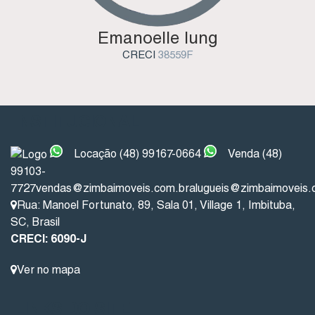
Emanoelle Iung
CRECI
38559F
INSTITUCIONAL
Locação (48) 99167-0664
Venda (48)
99103-
7727
vendas@zimbaimoveis.com.br
alugueis@zimbaimoveis.
Rua: Manoel Fortunato
,
89
,
Sala 01
,
Village 1
,
Imbituba
,
SC
,
Brasil
CRECI: 6090-J
Ver no mapa
LINKS DO SITE