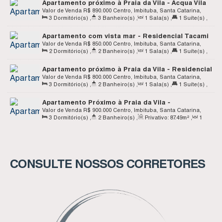
Apartamento próximo à Praia da Vila - Acqua Vila
Home Club - Apto 311 - Centro - Imbituba SC
Valor de Venda
R$
890.000
Centro, Imbituba, Santa Catarina,
3
Dormitório(s)
,
3
Banheiro(s)
,
1
Sala(s)
,
1
Suíte(s)
,
Brasil
2
Vaga(s)
Apartamento com vista mar - Residencial Tacami
- Centro - Imbituba SC
Valor de Venda
R$
850.000
Centro, Imbituba, Santa Catarina,
2
Dormitório(s)
,
2
Banheiro(s)
,
1
Sala(s)
,
1
Suíte(s)
,
Brasil
1
Vaga(s)
,
Útil:
66
.00
m²
Apartamento próximo à Praia da Vila - Residencial
Chalé 11 - Centro - Imbituba SC
Valor de Venda
R$
800.000
Centro, Imbituba, Santa Catarina,
3
Dormitório(s)
,
2
Banheiro(s)
,
1
Sala(s)
,
1
Suíte(s)
,
Brasil
2
Vaga(s)
Apartamento Próximo à Praia da Vila -
Residencial Renê Antônio Pires - Centro -
Valor de Venda
R$
900.000
Centro, Imbituba, Santa Catarina,
3
Dormitório(s)
,
2
Banheiro(s)
,
Privativo:
87
.49
m²
,
1
Imbituba Sc
Brasil
Sala(s)
,
1
Suíte(s)
,
Total:
125
.69
m²
,
1
Vaga(s)
CONSULTE NOSSOS CORRETORES