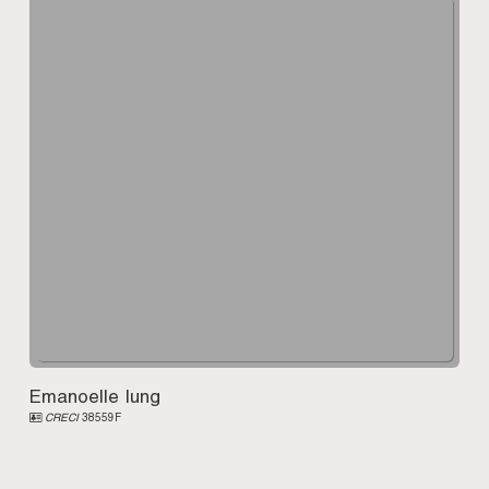
Emanoelle Iung
CRECI
38559F