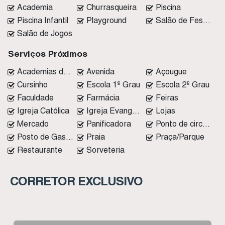
Academia
Churrasqueira
Piscina
Piscina Infantil
Playground
Salão de Festas
Salão de Jogos
Serviços Próximos
Academias de ginástica
Avenida
Açougue
Cursinho
Escola 1º Grau
Escola 2º Grau
Faculdade
Farmácia
Feiras
Igreja Católica
Igreja Evangélica
Lojas
Mercado
Panificadora
Ponto de circular
Posto de Gasolina
Praia
Praça/Parque
Restaurante
Sorveteria
CORRETOR EXCLUSIVO