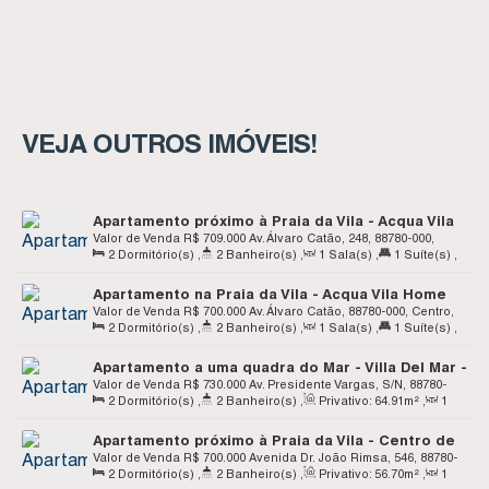
VEJA OUTROS IMÓVEIS!
Apartamento próximo à Praia da Vila - Acqua Vila
Home Club - Apto C202 - Centro - Imbituba SC
Valor de Venda
R$
709.000
Av. Álvaro Catão, 248, 88780-000,
2
Dormitório(s)
,
2
Banheiro(s)
,
1
Sala(s)
,
1
Suíte(s)
,
Centro, Imbituba, Santa Catarina, Brasil
1
Vaga(s)
Apartamento na Praia da Vila - Acqua Vila Home
Club - Apto C208 - Centro - Imbituba SC
Valor de Venda
R$
700.000
Av. Álvaro Catão, 88780-000, Centro,
2
Dormitório(s)
,
2
Banheiro(s)
,
1
Sala(s)
,
1
Suíte(s)
,
Imbituba, Santa Catarina, Brasil
1
Vaga(s)
Apartamento a uma quadra do Mar - Villa Del Mar -
Centro de Imbituba SC
Valor de Venda
R$
730.000
Av. Presidente Vargas, S/N, 88780-
2
Dormitório(s)
,
2
Banheiro(s)
,
Privativo:
64
.91
m²
,
1
000, Centro, Imbituba, Santa Catarina, Brasil
Sala(s)
,
1
Suíte(s)
,
2
Vaga(s)
Apartamento próximo à Praia da Vila - Centro de
Imbituba SC
Valor de Venda
R$
700.000
Avenida Dr. João Rimsa, 546, 88780-
2
Dormitório(s)
,
2
Banheiro(s)
,
Privativo:
56
.70
m²
,
1
000, Centro, Imbituba, Santa Catarina, Brasil