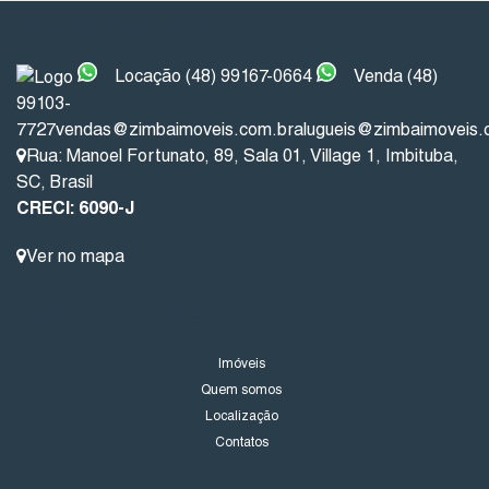
INSTITUCIONAL
Locação (48) 99167-0664
Venda (48)
99103-
7727
vendas@zimbaimoveis.com.br
alugueis@zimbaimoveis.
Rua: Manoel Fortunato
,
89
,
Sala 01
,
Village 1
,
Imbituba
,
SC
,
Brasil
CRECI: 6090-J
Ver no mapa
LINKS DO SITE
Imóveis
Quem somos
Localização
Contatos