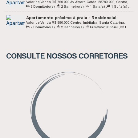
Club - Apto B813 - Centro - Imbituba SC
Valor de Venda
R$
760.000
Av. Álvaro Catão, 88780-000, Centro,
2
Dormitório(s)
,
2
Banheiro(s)
,
1
Sala(s)
,
1
Suíte(s)
,
Imbituba, Santa Catarina, Brasil
1
Vaga(s)
Apartamento próximo à praia - Residencial
Sonata - Centro - Imbituba SC
Valor de Venda
R$
850.000
Centro, Imbituba, Santa Catarina,
2
Dormitório(s)
,
2
Banheiro(s)
,
Privativo:
90
.95
m²
,
1
Brasil
Sala(s)
,
1
Suíte(s)
,
Total:
116
.27
m²
,
1
Vaga(s)
CONSULTE NOSSOS CORRETORES