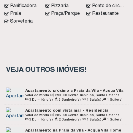
Panificadora
Pizzaria
Ponto de circular
Praia
Praça/Parque
Restaurante
Sorveteria
VEJA OUTROS IMÓVEIS!
Apartamento próximo à Praia da Vila - Acqua Vila
Home Club - Apto 311 - Centro - Imbituba SC
Valor de Venda
R$
890.000
Centro, Imbituba, Santa Catarina,
3
Dormitório(s)
,
3
Banheiro(s)
,
1
Sala(s)
,
1
Suíte(s)
,
Brasil
2
Vaga(s)
Apartamento com vista mar - Residencial
Rebecca - Centro - Imbituba SC
Valor de Venda
R$
885.000
Centro, Imbituba, Santa Catarina,
3
Dormitório(s)
,
2
Banheiro(s)
,
1
Sala(s)
,
1
Suíte(s)
,
Brasil
2
Vaga(s)
Apartamento na Praia da Vila - Acqua Vila Home