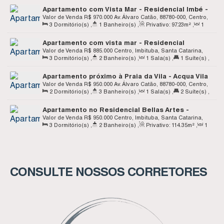
Apartamento com Vista Mar - Residencial Imbé -
Centro - Imbituba Sc
Valor de Venda
R$
970.000
Av. Álvaro Catão, 88780-000, Centro,
3
Dormitório(s)
,
1
Banheiro(s)
,
Privativo:
97
.23
m²
,
1
Imbituba, Santa Catarina, Brasil
Sala(s)
,
1
Suíte(s)
,
1
Vaga(s)
Apartamento com vista mar - Residencial
Rebecca - Centro - Imbituba SC
Valor de Venda
R$
885.000
Centro, Imbituba, Santa Catarina,
3
Dormitório(s)
,
2
Banheiro(s)
,
1
Sala(s)
,
1
Suíte(s)
,
Brasil
2
Vaga(s)
Apartamento próximo à Praia da Vila - Acqua Vila
Home Club - Apto A713 - Centro - Imbituba SC
Valor de Venda
R$
950.000
Av. Álvaro Catão, 88780-000, Centro,
2
Dormitório(s)
,
3
Banheiro(s)
,
1
Sala(s)
,
2
Suíte(s)
,
Imbituba, Santa Catarina, Brasil
2
Vaga(s)
Apartamento no Residencial Bellas Artes -
Centro - Imbituba SC
Valor de Venda
R$
950.000
Centro, Imbituba, Santa Catarina,
3
Dormitório(s)
,
2
Banheiro(s)
,
Privativo:
114
.35
m²
,
1
Brasil
Sala(s)
,
1
Suíte(s)
,
Total:
126
.03
m²
,
2
Vaga(s)
CONSULTE NOSSOS CORRETORES