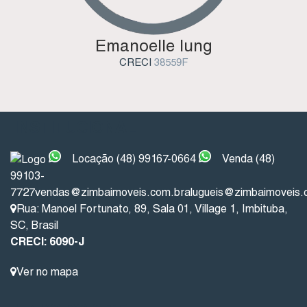
Emanoelle Iung
CRECI
38559F
INSTITUCIONAL
Locação (48) 99167-0664
Venda (48)
99103-
7727
vendas@zimbaimoveis.com.br
alugueis@zimbaimoveis.
Rua: Manoel Fortunato
,
89
,
Sala 01
,
Village 1
,
Imbituba
,
SC
,
Brasil
CRECI: 6090-J
Ver no mapa