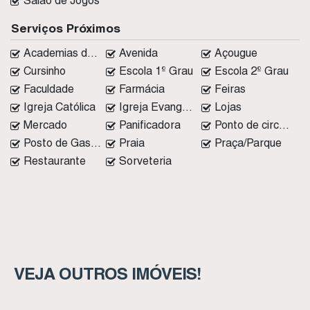
Salão de Jogos
Serviços Próximos
Academias de ginástica
Avenida
Açougue
Cursinho
Escola 1º Grau
Escola 2º Grau
Faculdade
Farmácia
Feiras
Igreja Católica
Igreja Evangélica
Lojas
Mercado
Panificadora
Ponto de circular
Posto de Gasolina
Praia
Praça/Parque
Restaurante
Sorveteria
VEJA OUTROS IMÓVEIS!