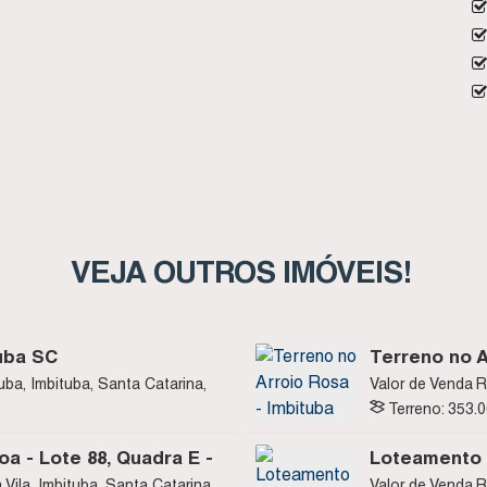
VEJA OUTROS IMÓVEIS!
uba SC
Terreno no A
uba, Imbituba, Santa Catarina,
Valor de Venda
R
Rosa, Imbituba, S
Terreno:
353
.
a - Lote 88, Quadra E -
Loteamento 
Quadra K - N
 Vila, Imbituba, Santa Catarina,
Valor de Venda
R