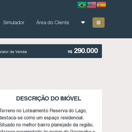
Simulador
Área do Cliente
❤
290.000
Valor de Venda
R$
DESCRIÇÃO DO IMÓVEL
Terreno no Loteamento Reserva do Lago,
destaca-se como um espaço residencial.
Situado no melhor bairro planejado da região,
oferece proximidade às praias de Garopaba e