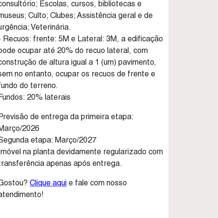
consultório; Escolas, cursos, bibliotecas e
museus; Culto; Clubes; Assistência geral e de
urgência; Veterinária.
- Recuos: frente: 5M e Lateral: 3M, a edificação
pode ocupar até 20% do recuo lateral, com
construção de altura igual a 1 (um) pavimento,
sem no entanto, ocupar os recuos de frente e
fundo do terreno.
Fundos: 20% laterais
Previsão de entrega da primeira etapa:
Março/2026
Segunda etapa: Março/2027
Imóvel na planta devidamente regularizado com
transferência apenas após entrega.
Gostou?
Clique aqui
e fale com nosso
atendimento!