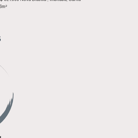
6
m²
S
g