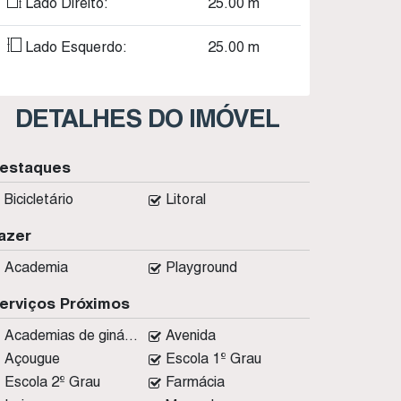
Lado Direito:
25
.00
m
Lado Esquerdo:
25
.00
m
DETALHES DO IMÓVEL
estaques
Bicicletário
Litoral
azer
Academia
Playground
erviços Próximos
Academias de ginástica
Avenida
Açougue
Escola 1º Grau
Escola 2º Grau
Farmácia