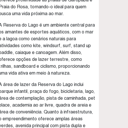
Praia do Rosa, tornando-o ideal para quem
busca uma vida próxima ao mar.
A Reserva do Lago é um ambiente central para
os amantes de esportes aquáticos, com o mar
e a lagoa como cenários naturais para
atividades como kite, windsurf, surf, stand up
paddle, caiaque e canoagem. Além disso,
oferece opções de lazer terrestre, como
trilhas, sandboard e ciclismo, proporcionando
uma vida ativa em meio à natureza.
A área de lazer da Reserva do Lago inclui
parque infantil, praça do fogo, bicicletaria, lago,
área de contemplação, pista de caminhada, pet
place, academia ao ar livre, quadra de areia e
área de conveniência. Quanto à infraestrutura,
o empreendimento oferece amplas áreas
verdes, avenida principal com pista dupla e