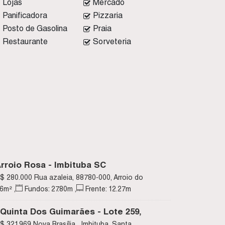
Lojas
Mercado
Panificadora
Pizzaria
Posto de Gasolina
Praia
Restaurante
Sorveteria
rroio Rosa - Imbituba SC
$
280.000
Rua azaleia, 88780-000, Arroio do
anta Catarina, Brasil
06
m²
,
Fundos:
27
.80
m
,
Frente:
12
.27
m
Quinta Dos Guimarães - Lote 259,
ova Brasília - Imbituba SC
$
321.969
Nova Brasília , Imbituba, Santa