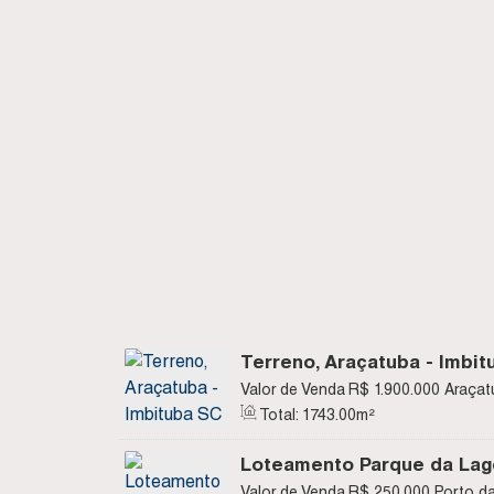
Terreno, Araçatuba - Imbit
Valor de Venda
R$
1.900.000
Araçat
Brasil
Total:
1743
.00
m²
Loteamento Parque da Lago
Porto da Vila - Imbituba SC
Valor de Venda
R$
250.000
Porto da