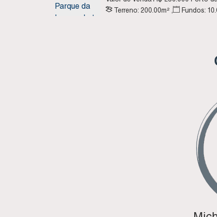
Brasil
Terreno:
200
.00
m²
,
Fundos:
10
Direito:
20
.00
m
,
Lado Esquerdo:
2
Mich