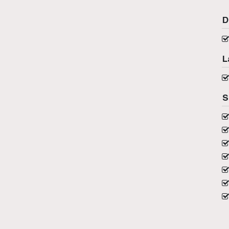
D
L
S