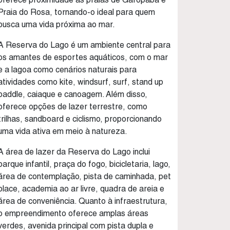
Praia do Rosa, tornando-o ideal para quem
busca uma vida próxima ao mar.
A Reserva do Lago é um ambiente central para
os amantes de esportes aquáticos, com o mar
e a lagoa como cenários naturais para
atividades como kite, windsurf, surf, stand up
paddle, caiaque e canoagem. Além disso,
oferece opções de lazer terrestre, como
trilhas, sandboard e ciclismo, proporcionando
uma vida ativa em meio à natureza.
A área de lazer da Reserva do Lago inclui
parque infantil, praça do fogo, bicicletaria, lago,
área de contemplação, pista de caminhada, pet
place, academia ao ar livre, quadra de areia e
área de conveniência. Quanto à infraestrutura,
o empreendimento oferece amplas áreas
verdes, avenida principal com pista dupla e