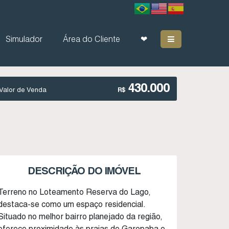
Simulador
Área do Cliente
❤
430.000
Valor de Venda
R$
DESCRIÇÃO DO IMÓVEL
Terreno no Loteamento Reserva do Lago,
destaca-se como um espaço residencial.
Situado no melhor bairro planejado da região,
oferece proximidade às praias de Garopaba e