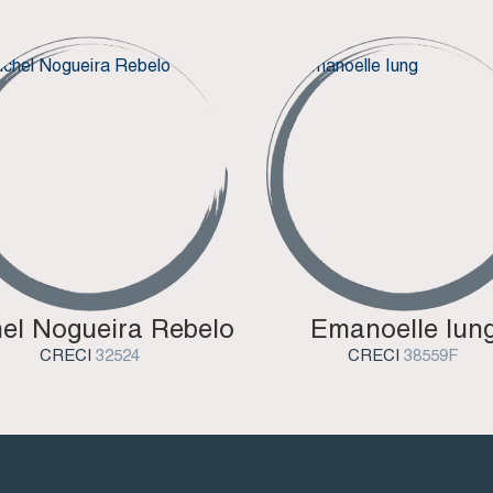
el Nogueira Rebelo
Emanoelle Iun
CRECI
32524
CRECI
38559F
INKS DO SITE
NOVIDADES