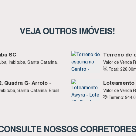
VEJA OUTROS IMÓVEIS!
uba SC
Terreno de e
da Vila - Im
uba, Imbituba, Santa Catarina,
Valor de Venda
R
Imbituba, Santa C
Total:
228
.00
m
, Quadra G- Arroio -
Loteamento A
Imbituba SC
 Imbituba, Santa Catarina, Brasil
Valor de Venda
R
Terreno:
944
.
CONSULTE NOSSOS CORRETORE