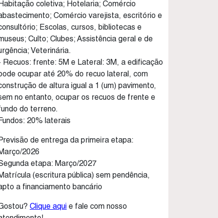
Habitação coletiva; Hotelaria; Comércio
abastecimento; Comércio varejista, escritório e
consultório; Escolas, cursos, bibliotecas e
museus; Culto; Clubes; Assistência geral e de
urgência; Veterinária.
- Recuos: frente: 5M e Lateral: 3M, a edificação
pode ocupar até 20% do recuo lateral, com
construção de altura igual a 1 (um) pavimento,
sem no entanto, ocupar os recuos de frente e
fundo do terreno.
Fundos: 20% laterais
Previsão de entrega da primeira etapa:
Março/2026
Segunda etapa: Março/2027
Matrícula (escritura pública) sem pendência,
apto a financiamento bancário
Gostou?
Clique aqui
e fale com nosso
atendimento!