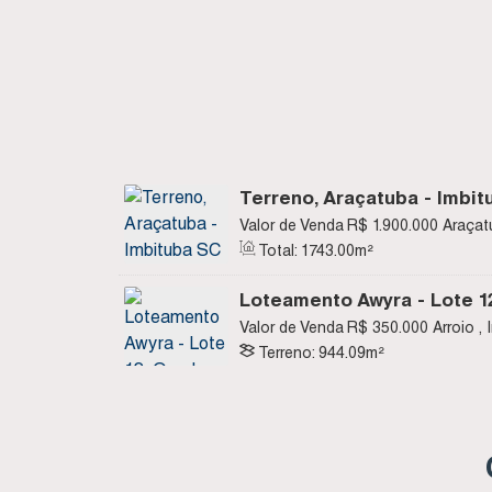
Terreno, Araçatuba - Imbit
Valor de Venda
R$
1.900.000
Araçat
Brasil
Total:
1743
.00
m²
Loteamento Awyra - Lote 12
Imbituba SC
Valor de Venda
R$
350.000
Arroio ,
Terreno:
944
.09
m²