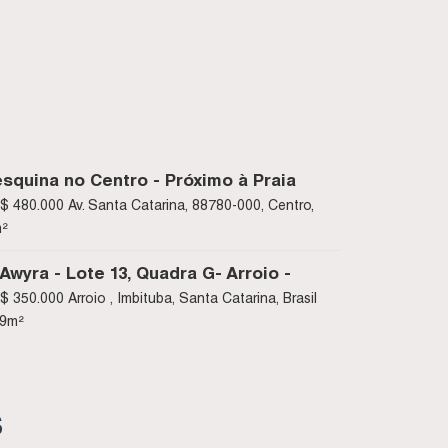
squina no Centro - Próximo à Praia
bituba SC
$
480.000
Av. Santa Catarina, 88780-000, Centro,
atarina, Brasil
²
wyra - Lote 13, Quadra G- Arroio -
$
350.000
Arroio , Imbituba, Santa Catarina, Brasil
09
m²
S