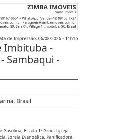
ZIMBA IMOVEIS
Zimba Imóveis
) 99167-0664 ~ WhatsApp: Venda (48) 99103-7727
veis.com.br ~ alugueis@zimbaimoveis.com.br
unato
,
89
,
Sala 01
,
Village 1
,
Imbituba
,
SC
,
Brasil
ata de Impressão: 06/08/2026 - 11h16
 Imbituba -
 - Sambaqui -
rina, Brasil
e Gasolina
,
Escola 1º Grau
,
Igreja
cia
,
Igreja Evangélica
,
Panificadora
,