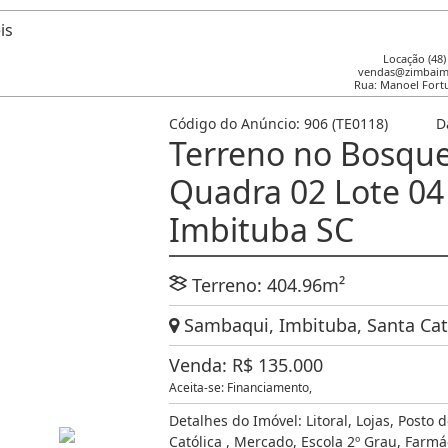
Locação (48
vendas@zimbaimo
Rua: Manoel Fort
Código do Anúncio:
906
(TE0118)
D
Terreno no Bosque
Quadra 02 Lote 04
Imbituba SC
Terreno:
404
.96
m²
Sambaqui, Imbituba, Santa Cata
Venda:
R$
135.000
Aceita-se: Financiamento,
Detalhes do Imóvel:
Litoral
,
Lojas
,
Posto d
Católica
,
Mercado
,
Escola 2º Grau
,
Farmá