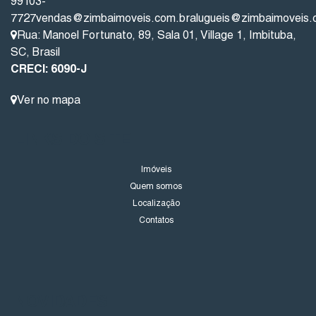
99103-
7727
vendas@zimbaimoveis.com.br
alugueis@zimbaimoveis.
Rua: Manoel Fortunato
,
89
,
Sala 01
,
Village 1
,
Imbituba
,
SC
,
Brasil
CRECI: 6090-J
Ver no mapa
LINKS DO SITE
Imóveis
Quem somos
Localização
Contatos
NOVIDADES