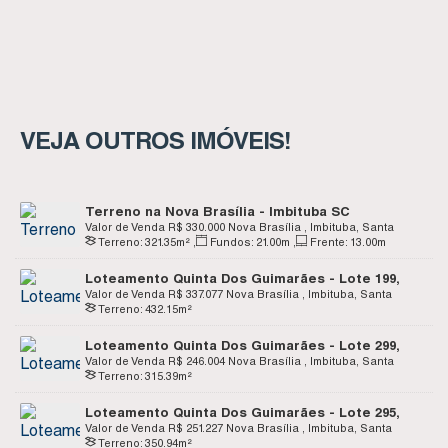
VEJA OUTROS IMÓVEIS!
Terreno na Nova Brasília - Imbituba SC
Valor de Venda
R$
330.000
Nova Brasília , Imbituba, Santa
Terreno:
321
.35
m²
,
Fundos:
21
.00
m
,
Frente:
13
.00
m
Catarina, Brasil
Loteamento Quinta Dos Guimarães - Lote 199,
Quadra J - Nova Brasília - Imbituba SC
Valor de Venda
R$
337.077
Nova Brasília , Imbituba, Santa
Terreno:
432
.15
m²
Catarina, Brasil
Loteamento Quinta Dos Guimarães - Lote 299,
Quadra M - Nova Brasília - Imbituba SC
Valor de Venda
R$
246.004
Nova Brasília , Imbituba, Santa
Terreno:
315
.39
m²
Catarina, Brasil
Loteamento Quinta Dos Guimarães - Lote 295,
Quadra L - Nova Brasília - Imbituba SC
Valor de Venda
R$
251.227
Nova Brasília , Imbituba, Santa
Terreno:
350
.94
m²
Catarina, Brasil