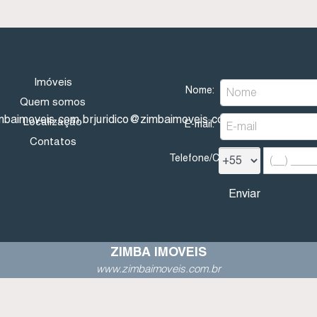
INKS DO SITE
NOVIDADES
Imóveis
Nome:
Quem somos
mbaimoveis.com.br
juridico@zimbaimoveis.com.br
financeiro@z
Localização
E-mail:
Contatos
Telefone/Celular:
ZIMBA IMOVEIS
www.zimbaimoveis.com.br