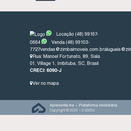
INSTITUCIONAL
L
Locação (48) 99167-
0664
Venda (48) 99103-
7727
vendas@zimbaimoveis.com.br
alugueis@zi
Rua: Manoel Fortunato
,
89
,
Sala
01
,
Village 1
,
Imbituba
,
SC
,
Brasil
CRECI: 6090-J
Ver no mapa
Apresenta.me ~ Plataforma Imobiliária
Copyright © 2026 ~ 0.0000s