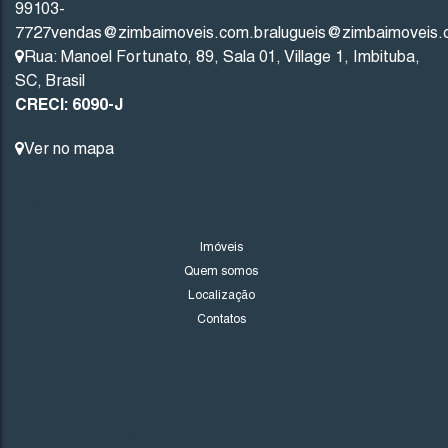
99103-
7727
vendas@zimbaimoveis.com.br
alugueis@zimbaimoveis.
400000
.00
m²
Rua: Manoel Fortunato
,
89
,
Sala 01
,
Village 1
,
Imbituba
,
SC
,
Brasil
CRECI: 6090-J
Ver no mapa
LINKS DO SITE
Imóveis
Quem somos
Localização
Contatos
NOVIDADES