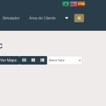
Simulador
Área do Cliente
❤
C
Ver Mapa