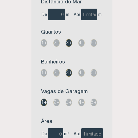
Distância do Mar
De
m
Até
m
Quartos
1+
2+
3+
4+
5+
Banheiros
1+
2+
3+
4+
5+
Vagas de Garagem
1+
2+
3+
4+
5+
Área
De
m²
Até