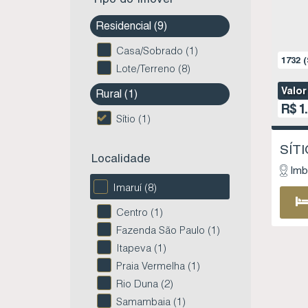
Residencial (9)
Casa/Sobrado (1)
1732
(
Lote/Terreno (8)
Valor
Rural (1)
R$
1
Sítio (1)
Localidade
Imb
Imaruí (8)
Centro (1)
Fazenda São Paulo (1)
1
Itapeva (1)
Praia Vermelha (1)
Rio Duna (2)
Samambaia (1)