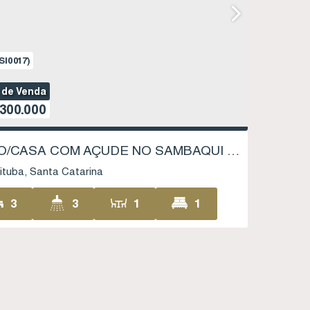
SI0017)
 de Venda
.300.000
SÍTIO/CASA COM AÇUDE NO SAMBAQUI - IMBITUBA SC
ituba
Santa Catarina
3
3
1
1
1
50
.00
m²
18668
.66
m²