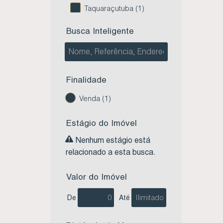
Taquaraçutuba (1)
Imbituba (3)
Busca Inteligente
Boa Vista (1)
Guaiuba (1)
Sambaqui (1)
Finalidade
Laguna (1)
Venda (1)
Perrixil (1)
Estágio do Imóvel
Nenhum estágio está
relacionado a esta busca.
Valor do Imóvel
De
Até