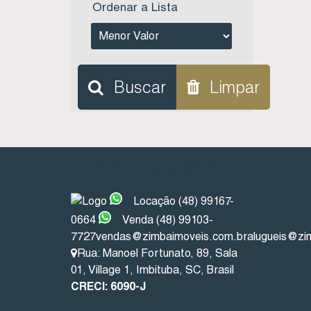
Ordenar a Lista
Buscar
Limpar
INSTITUCIONAL
L
Locação (48) 99167-
0664
Venda (48) 99103-
7727
vendas@zimbaimoveis.com.br
alugueis@zi
Rua: Manoel Fortunato
,
89
,
Sala
01
,
Village 1
,
Imbituba
,
SC
,
Brasil
CRECI: 6090-J