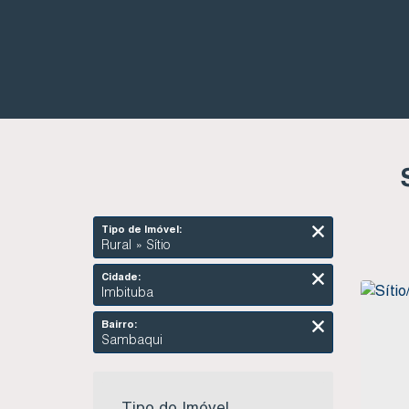
Tipo de Imóvel:
Rural » Sítio
Cidade:
Imbituba
Bairro:
Sambaqui
Tipo do Imóvel