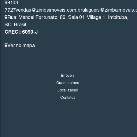
99103-
7727
vendas@zimbaimoveis.com.br
alugueis@zimbaimoveis.
4
2
1
Rua: Manoel Fortunato
,
89
,
Sala 01
,
Village 1
,
Imbituba
,
SC
,
Brasil
2
26000
.00
m²
CRECI: 6090-J
Ver no mapa
LINKS DO SITE
Imóveis
Quem somos
Localização
Contatos
NOVIDADES