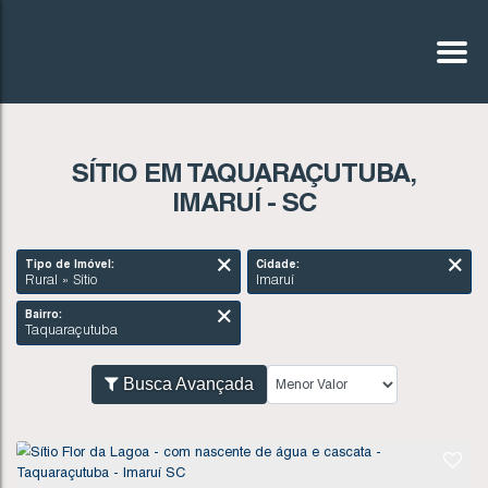
SÍTIO EM TAQUARAÇUTUBA,
IMARUÍ - SC
Tipo de Imóvel:
Cidade:
Rural » Sítio
Imaruí
Bairro:
Taquaraçutuba
Busca Avançada