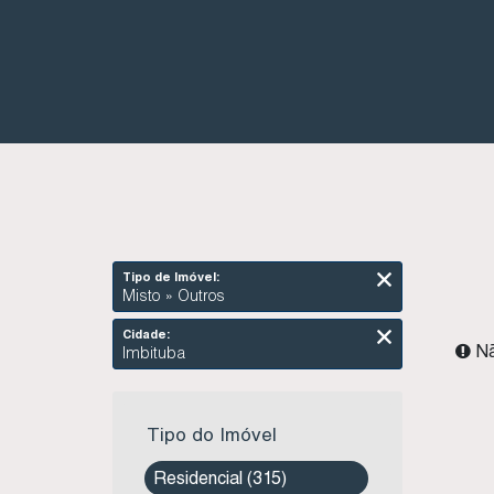
Tipo de Imóvel:
Misto » Outros
Cidade:
Nã
Imbituba
Tipo do Imóvel
Residencial (315)