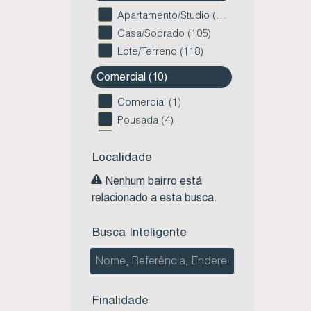
Apartamento/Studio (92)
Casa/Sobrado (105)
Lote/Terreno (118)
Comercial (10)
Comercial (1)
Pousada (4)
Prédio (3)
Salas Comerciais (2)
Localidade
Nenhum bairro está
Rural (3)
relacionado a esta busca.
Sítio (3)
Busca Inteligente
Finalidade