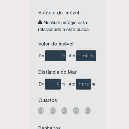
Estágio do Imóvel
Nenhum estágio está
relacionado a esta busca.
Valor do Imóvel
De
Até
Distância do Mar
De
m
Até
m
Quartos
1+
2+
3+
4+
5+
Banheiros