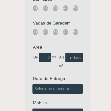
1+
2+
3+
4+
5+
Vagas de Garagem
1+
2+
3+
4+
5+
Área
De
m²
Até
m²
Data de Entrega
Mobilia