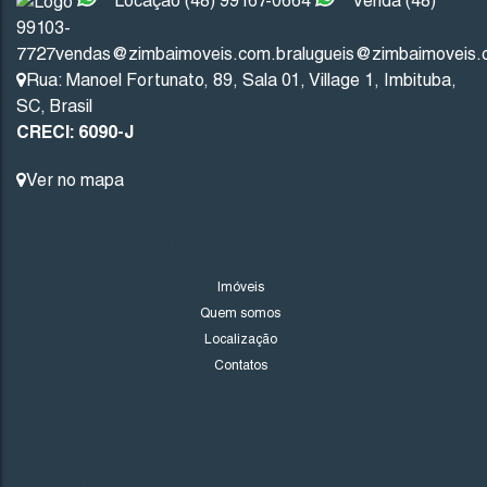
Locação (48) 99167-0664
Venda (48)
99103-
7727
vendas@zimbaimoveis.com.br
alugueis@zimbaimoveis.
Rua: Manoel Fortunato
,
89
,
Sala 01
,
Village 1
,
Imbituba
,
SC
,
Brasil
CRECI: 6090-J
Ver no mapa
LINKS DO SITE
Imóveis
Quem somos
Localização
Contatos