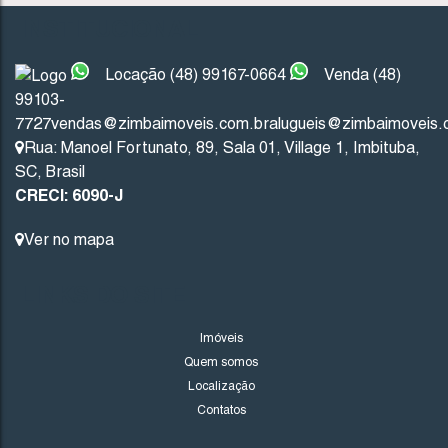
INSTITUCIONAL
Não foi encontrado nenhum Imóvel. Redefina seus critér
Locação (48) 99167-0664
Venda (48)
99103-
7727
vendas@zimbaimoveis.com.br
alugueis@zimbaimoveis.
Rua: Manoel Fortunato
,
89
,
Sala 01
,
Village 1
,
Imbituba
,
SC
,
Brasil
CRECI: 6090-J
Ver no mapa
LINKS DO SITE
Imóveis
Quem somos
Localização
Contatos