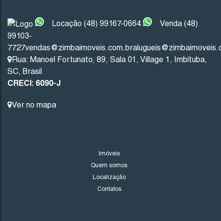
INSTITUCIONAL
Não foi encontrado nenhum Imóvel. Redefina seus critér
Locação (48) 99167-0664
Venda (48)
99103-
7727
vendas@zimbaimoveis.com.br
alugueis@zimbaimoveis.
Rua: Manoel Fortunato
,
89
,
Sala 01
,
Village 1
,
Imbituba
,
SC
,
Brasil
CRECI: 6090-J
Ver no mapa
LINKS DO SITE
Imóveis
Quem somos
Localização
Contatos