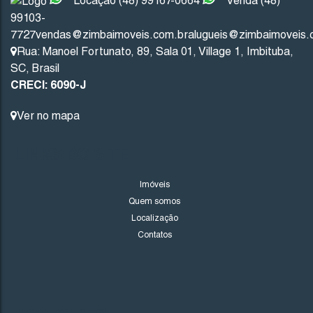
Locação (48) 99167-0664
Venda (48)
99103-
7727
vendas@zimbaimoveis.com.br
alugueis@zimbaimoveis.
Rua: Manoel Fortunato
,
89
,
Sala 01
,
Village 1
,
Imbituba
,
SC
,
Brasil
CRECI: 6090-J
Ver no mapa
LINKS DO SITE
Imóveis
Quem somos
Localização
Contatos