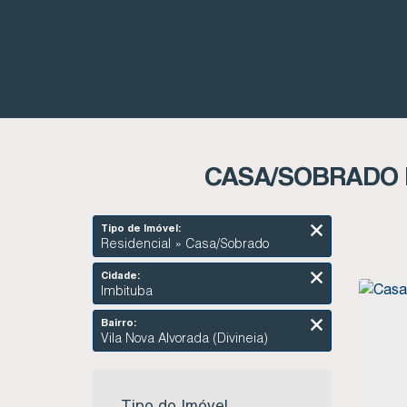
CASA/SOBRADO E
Tipo de Imóvel:
Residencial » Casa/Sobrado
Cidade:
Imbituba
Bairro:
Vila Nova Alvorada (Divineia)
Tipo do Imóvel