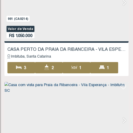
Imbituba
Santa Catarina
2
2
1
90
.00
m²
207
.00
m²
9
.00
m
9
23
.00
m
23
.00
m
991
(CA0214)