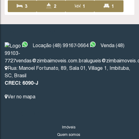
INSTITUCIONAL
188
(CA0003)
Locação (48) 99167-0664
Venda (48)
Valor de Venda
99103-
R$
1.700.000
7727
vendas@zimbaimoveis.com.br
alugueis@zimbaimoveis.
Rua: Manoel Fortunato
,
89
,
Sala 01
,
Village 1
,
Imbituba
,
SC
,
Brasil
CRECI: 6090-J
Imbituba
Santa Catarina
Ver no mapa
3
2
2
30
2
LINKS DO SITE
2749
.47
m²
FINANCIÁVEL
Imóveis
Quem somos