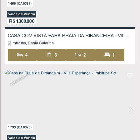
Valor de Venda
R$
1.050.000
Imbituba
Santa Catarina
3
2
1
1
173
.00
m²
617
.00
m²