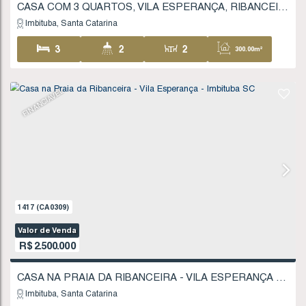
1733
(CA0378)
Valor de Venda
R$
1.450.000
Imbituba
Santa Catarina
4
3
1
2
235
.00
m²
645
.90
m²