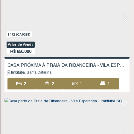
Imbituba
Santa Catarina
3
1
1
30
12
.00
m
12
.00
m
25
.00
m
25
1472
(CA0328)
Valor de Venda
R$
650.000