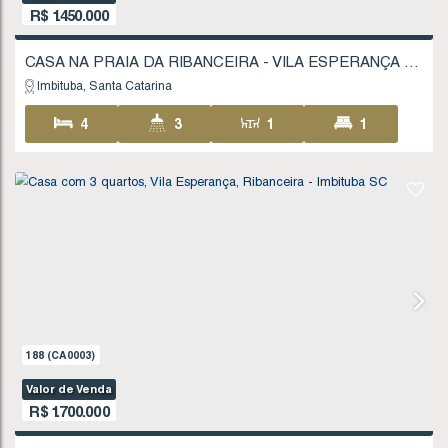
1466
(CA0317)
Valor de Venda
R$
1.300.000
Imbituba
Santa Catarina
4
3
2
1
245
.00
m²
492
.08
m²
15
FINANCIÁVEL
16
.18
m
34
.01
m
30
.64
m