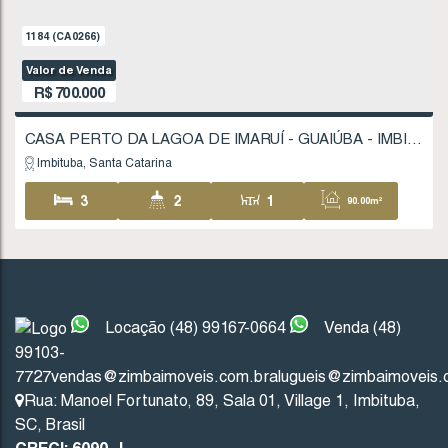
CASA COM 5 QUARTOS, GUAIÚBA - IMBITUBA
Imbituba
Santa Catarina
5
2
1
35
1
INSTITUCIONAL
Locação (48) 99167-0664
Venda (48)
99103-
7727
vendas@zimbaimoveis.com.br
alugueis@zimbaimoveis.
1184
(CA0266)
Rua: Manoel Fortunato
,
89
,
Sala 01
,
Village 1
,
Imbituba
,
SC
,
Brasil
Valor de Venda