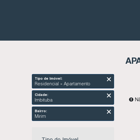
APA
Tipo de Imóvel:
Residencial » Apartamento
Cidade:
Nã
Imbituba
Bairro:
Mirim
Tipo do Imóvel