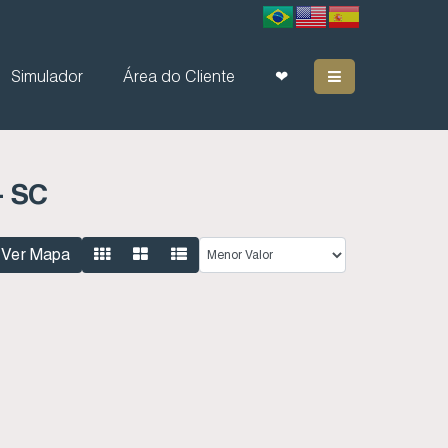
Simulador
Área do Cliente
❤
- SC
Ver Mapa