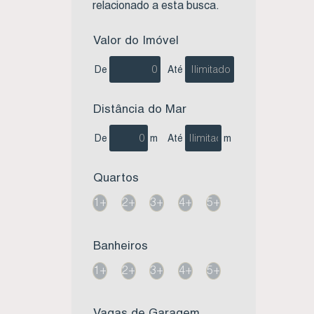
relacionado a esta busca.
Valor do Imóvel
De
Até
Distância do Mar
De
m
Até
m
Quartos
1+
2+
3+
4+
5+
Banheiros
1+
2+
3+
4+
5+
Vagas de Garagem