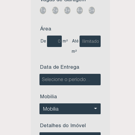
1+
2+
3+
4+
5+
Área
De
m²
Até
m²
Data de Entrega
Mobilia
Mobília
Detalhes do Imóvel