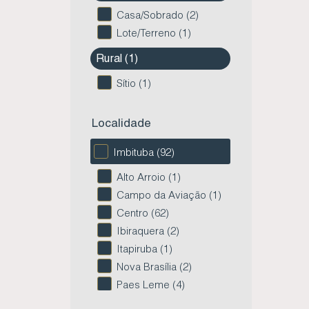
Casa/Sobrado (2)
Lote/Terreno (1)
Rural (1)
Sítio (1)
Localidade
Imbituba (92)
Alto Arroio (1)
Campo da Aviação (1)
Centro (62)
Ibiraquera (2)
Itapiruba (1)
Nova Brasília (2)
Paes Leme (4)
Vila Nova (10)