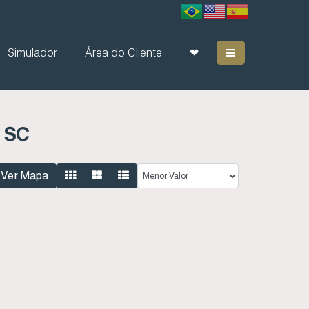
Simulador
Área do Cliente
❤
 SC
Ver Mapa