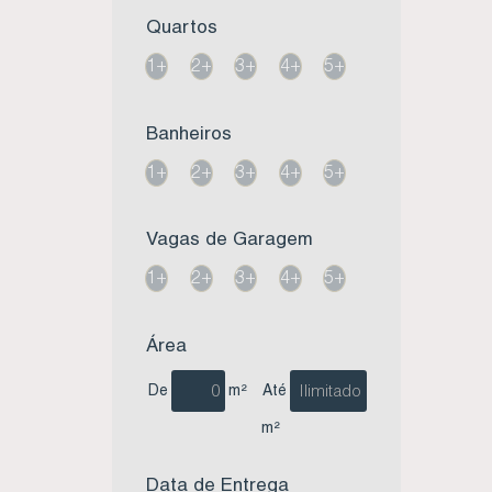
Quartos
1+
2+
3+
4+
5+
Banheiros
1+
2+
3+
4+
5+
Vagas de Garagem
1+
2+
3+
4+
5+
Área
De
m²
Até
m²
Data de Entrega