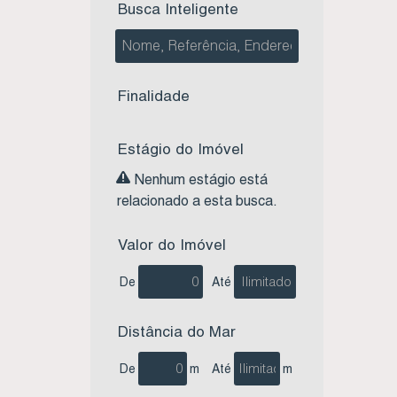
Busca Inteligente
Village (9)
Garopaba (17)
Ambrosio (2)
Finalidade
Campo D'una (4)
Centro (1)
Estágio do Imóvel
Gamboa (1)
Jardim Panorâmico (4)
Nenhum estágio está
Limpa (4)
relacionado a esta busca.
Morrinhos (1)
Valor do Imóvel
De
Até
Distância do Mar
De
m
Até
m