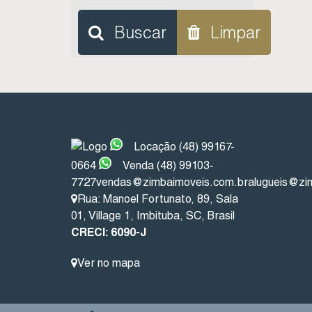
Buscar
Limpar
INSTITUCIONAL
L
Locação (48) 99167-
0664
Venda (48) 99103-
7727
vendas@zimbaimoveis.com.br
alugueis@zi
Rua: Manoel Fortunato
,
89
,
Sala
01
,
Village 1
,
Imbituba
,
SC
,
Brasil
CRECI: 6090-J
Ver no mapa