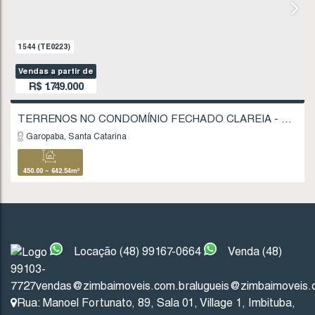
FINANCIÁVEL
1544
(TE0223)
Vendas a partir de
R$
1.749.000
INSTITUCIONAL
Garopaba
Santa Catarina
Locação (48) 99167-0664
Venda (48)
99103-
7727
vendas@zimbaimoveis.com.br
alugueis@zimbaimoveis.
450
.00
~ 642
.54
m²
Rua: Manoel Fortunato
,
89
,
Sala 01
,
Village 1
,
Imbituba
,