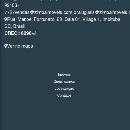
99103-
1439
(TE0201)
7727
vendas@zimbaimoveis.com.br
alugueis@zimbaimoveis.
Rua: Manoel Fortunato
,
89
,
Sala 01
,
Village 1
,
Imbituba
,
Valor de Venda
SC
,
Brasil
R$
435.000
CRECI: 6090-J
Ver no mapa
Imbituba
Santa Catarina
LINKS DO SITE
410
.93
m²
Imóveis
Quem somos
Localização
Contatos
NOVIDADES