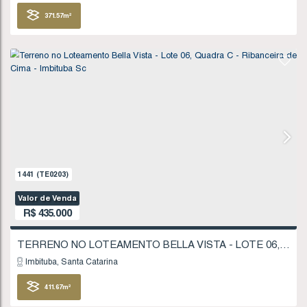
Imbituba
Santa Catarina
322
.85
m²
1446
(TE0208)
Valor de Venda