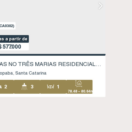
CA0302)
s a partir de
$
577.000
CASAS NO TRÊS MARIAS RESIDENCIAL - CAMPO DUNA - GAROPABA SC
opaba
Santa Catarina
2
3
1
78
.48
~ 80
.64
m²
2
1