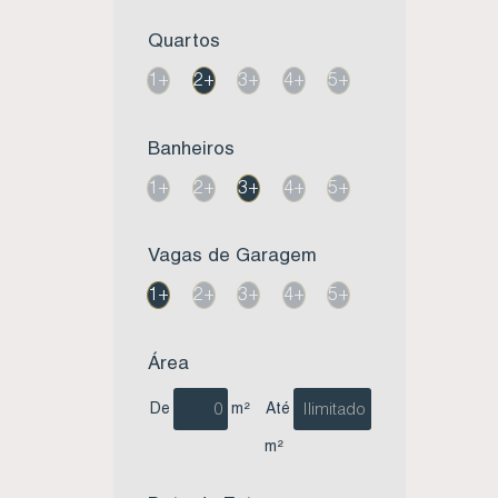
Apartamento no Residencial Brisa Mar - Ambrósio - Garopaba SC (1)
Quartos
Apartamento no Residencial Chalé 11 - Centro - Imbituba SC (3)
Apartamento no Residencial Costa do Sol - Centro- Imbituba SC (1)
1+
2+
3+
4+
5+
Apartamento no Residencial Mar Azul - Vila Nova - Imbituba SC (3)
Apartamento no Residencial Martins - Nova Brasília - Imbituba SC (1)
Banheiros
Apartamento no Residencial Mirante das Ilhas - Centro - Imbituba SC (1)
1+
2+
3+
4+
5+
Apartamento no Residencial Mirante do Atlântico - Village - Imbituba SC (1)
Apartamento no Residencial N 19 - Jardim Panorâmico - Garopaba SC (1)
Apartamento no Residencial Parque dos Mirantes - Vila Nova - Imbituba SC (2)
Vagas de Garagem
Apartamento no Residencial Praia da Vila - Centro - Imbituba SC (1)
1+
2+
3+
4+
5+
Apartamento no Residencial Quatro Estações - Campo Duna - Garopaba SC (2)
Apartamento no Residencial Rebecca - Centro - Imbituba SC (2)
Área
Apartamento no Residencial Safira - Paes Leme - Imbituba SC (1)
Apartamento no Residencial Simon - Centro - Imbituba Sc (1)
De
m²
Até
Apartamento no Residencial Solar II - Vila Nova - Imbituba SC (1)
m²
Apartamento no Residencial Sonata - Centro - Imbituba SC (1)
Apartamento no Residencial Tropical - Village - Imbituba SC (1)