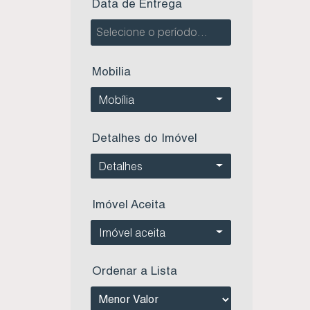
Data de Entrega
Apartamento perto da praia - Residencial Laura Helena - Centro - Imbituba SC (1)
Apartamento Perto da Praia - Residencial Topázio - Village - Imbituba Sc (1)
Apartamento perto da praia - Zurich Residence - Centro - Imbituba SC (1)
Apartamento perto da Praia de Itapirubá Sul - Edifício Giovana - Imbituba SC (1)
Mobilia
Apartamento próximo a Praia - Residencial Renê Antônio Pires - Centro - Imbituba SC (2)
Apartamento próximo à Praia da Vila - Pérgamo Residence - Centro - Imbituba SC (1)
Mobília
Apartamento próximo à Praia de Garopaba - Residencial Panorâmico - Jardim Panorâmico - Garopaba SC (1)
Apartamento Residencial Gran Villaggio - Centro - Imbituba SC (1)
Detalhes do Imóvel
Apartamento Residencial Gran Ville - Centro - Imbituba SC (1)
Detalhes
Apartamento Residencial Imbé - Centro - Imbituba SC (1)
Apartamento Residencial Newland II - Village - Imbituba SC (1)
Apartamento Residencial Porto da Vila - Centro - Imbituba SC (1)
Imóvel Aceita
Apartamento studios - The One Tower - Centro de Imbituba SC (2)
Imóvel aceita
Apartamento tipo Studio - Black Diamond - Centro de Imbituba SC (6)
Apartamentos no Edifício Franquilim Theodoro - Centro - Imbituba SC (1)
Ordenar a Lista
Apartamentos no Essence Panorâmico - Jardim Panorâmico - Garopaba SC (1)
Apartamentos no Residencial Brisas do Atlântico - Campo D'Aviação - Imbituba SC (1)