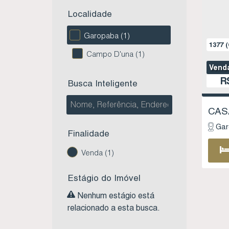
Localidade
Garopaba (1)
1377
(
Campo D'una (1)
Venda
R
Busca Inteligente
Gar
Finalidade
Venda (1)
Estágio do Imóvel
Nenhum estágio está
relacionado a esta busca.