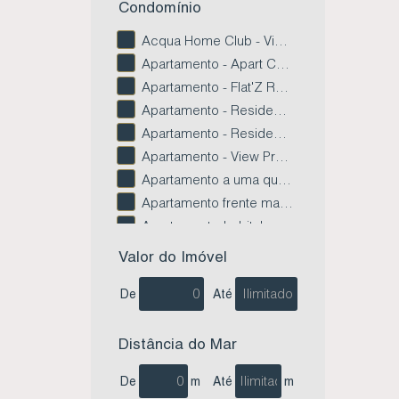
Condomínio
Acqua Home Club - Vista Mar - Centro - Imbituba SC (15)
Apartamento - Apart Cauda da Baleia - Limpa - Garopaba SC (4)
Apartamento - Flat'Z Residence - Paes Leme - Imbituba Sc (2)
Apartamento - Residencial Bellas Artes - Centro - Imbituba SC (3)
Apartamento - Residencial Tenerife - Campo Duna - Imbituba SC (1)
Apartamento - View Praia da Vila - Vila Nova - Imbituba Sc (2)
Apartamento a uma quadra do Mar - Villa Del Mar - Centro de Imbituba SC (3)
Apartamento frente mar - Residencial O Jangadeiro - Centro - Imbituba SC (1)
Apartamento Imbituba Garden Residence - Centro - Imbituba SC (4)
Apartamento na Lagoa da Quintino - Residencial Lagoa do Rosa - Alto Arroio - Imbituba SC (1)
Valor do Imóvel
Apartamento no condomínio Vista das Baleias - Gamboa - Garopaba SC (1)
De
Até
Apartamento no Edifício Atlantic - Centro - Imbituba SC (2)
Apartamento no Edifício Bela Residence - Village - Imbituba SC (1)
Apartamento no Edifício Ledi Vicentin - Nova Brasília - Imbituba SC (1)
Distância do Mar
Apartamento no Edifício Prime Tower - Village - Imbituba SC (1)
De
m
Até
m
Apartamento no Residencial Águas do Rosa - Ibiraquera - Imbituba SC (1)