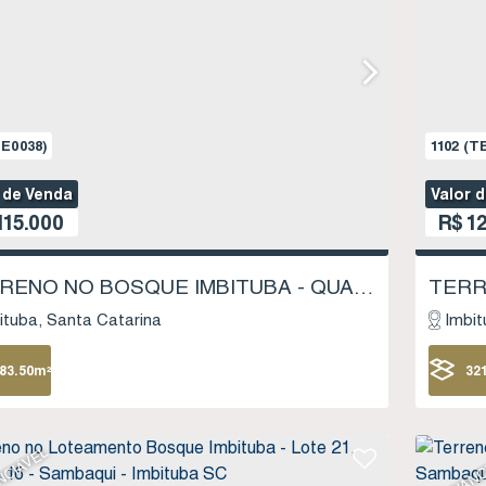
E0038)
1102
(TE
 de Venda
Valor 
115.000
R$
12
TERRENO NO BOSQUE IMBITUBA - QUADRA 5 LOTE 11 - SAMBAQUI - IMBITUBA SC
ituba
Santa Catarina
Imbit
83
.50
m²
32
NCIÁVEL
FINANC