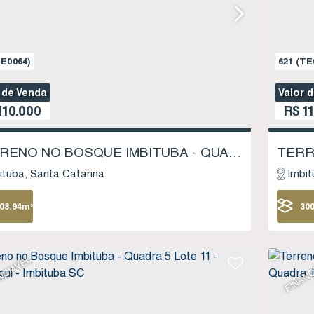
E0064)
621
(TE
 de Venda
Valor 
110.000
R$
11
TERRENO NO BOSQUE IMBITUBA - QUADRA 8 LOTE 04 - SAMBAQUI - IMBITUBA SC
ituba
Santa Catarina
Imbit
08
.94
m²
30
25
NCIÁVEL
FINANC