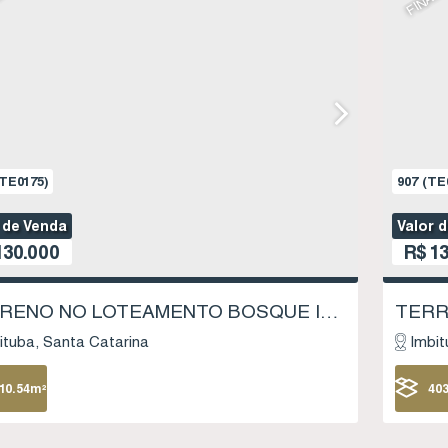
TE0175)
907
(TE
 de Venda
Valor 
30.000
R$
13
TERRENO NO LOTEAMENTO BOSQUE IMBITUBA - LOTE 21, QUADRA 16 - SAMBAQUI - IMBITUBA SC
ituba
Santa Catarina
Imbit
10
.54
m²
40