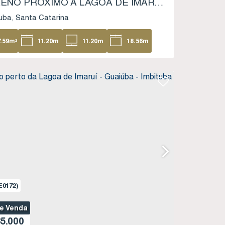
TERRENO PRÓXIMO À LAGOA DE IMARUÍ - LOTEAMENTO PARQUE DA LAGOA - PORTO DA VILA - IMBITUBA SC
uba
Santa Catarina
7
.59
m²
11
.20
m
11
.20
m
18
.56
m
.51
m
E0172)
de Venda
5.000