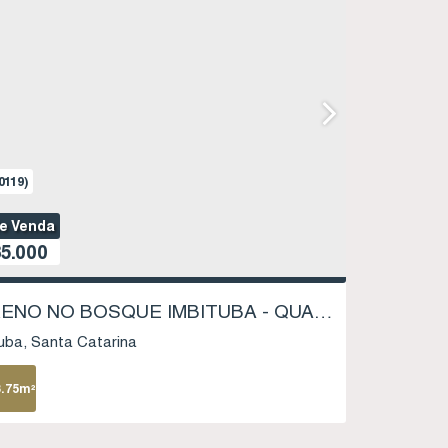
0119)
de Venda
5.000
TERRENO NO BOSQUE IMBITUBA - QUADRA 02 LOTE 05 - SAMBAQUI - IMBITUBA SC
uba
Santa Catarina
3
.75
m²