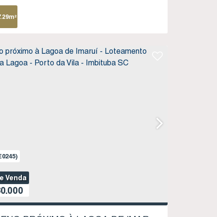
7
.29
m²
E0245)
de Venda
0.000