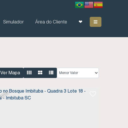
Simulador
Área do Cliente
❤
Ver Mapa
IÁVEL