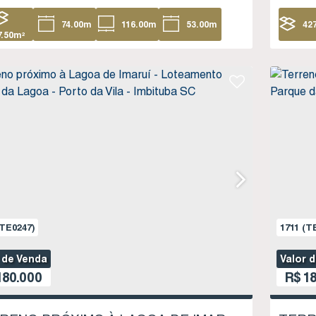
74
.00
m
116
.00
m
53
.00
m
42
7
.50
m²
104
.00
m
TE0247)
1711
(T
 de Venda
Valor 
80.000
R$
18