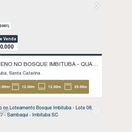
0061)
de Venda
0.000
TERRENO NO BOSQUE IMBITUBA - QUADRA 3 LOTE 18 - SAMBAQUI - IMBITUBA SC
uba
Santa Catarina
0
.00
m²
12
.00
m
12
.00
m
25
.00
m
.00
m
IÁVEL