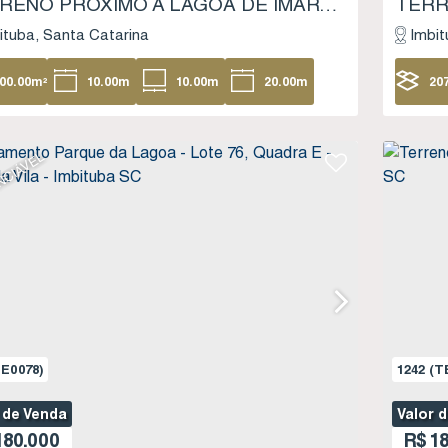
TERRENO PRÓXIMO À LAGOA DE IMARUÍ - LOTEAMENTO PARQUE DA LAGOA - PORTO DA VILA - IMBITUBA SC
ituba
Santa Catarina
Imbit
00
.00
m²
10
.00
m
10
.00
m
20
.00
m
20
20
.00
m
18
NCIÁVEL
E0078)
1242
(T
 de Venda
Valor 
80.000
R$
18