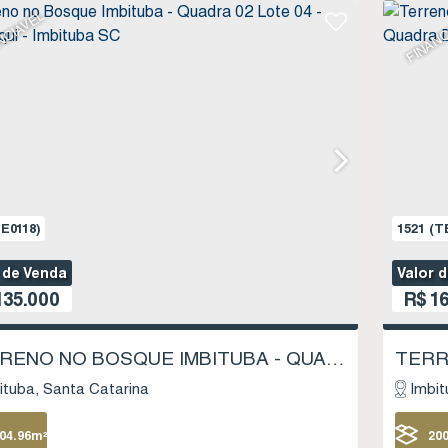
NCIÁVEL
FINANC
E0118)
1521
(T
 de Venda
Valor 
35.000
R$
16
TERRENO NO BOSQUE IMBITUBA - QUADRA 02 LOTE 04 - SAMBAQUI - IMBITUBA SC
ituba
Santa Catarina
Imbit
04
.96
m²
20