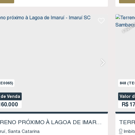
FINANC
E0065)
848
(TE
 de Venda
Valor 
60.000
R$
17
TERRENO PRÓXIMO À LAGOA DE IMARUÍ - IMARUÍ SC
ruí
Santa Catarina
Imbit