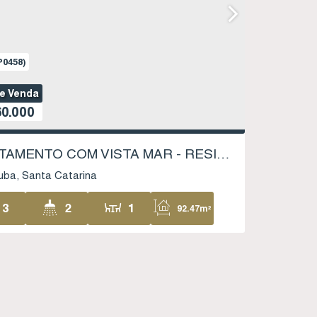
P0458)
de Venda
0.000
APARTAMENTO COM VISTA MAR - RESIDENCIAL PARQUE DOS MIRANTES - VILA NOVA - IMBITUBA SC
uba
Santa Catarina
3
2
1
92
.47
m²
1
2