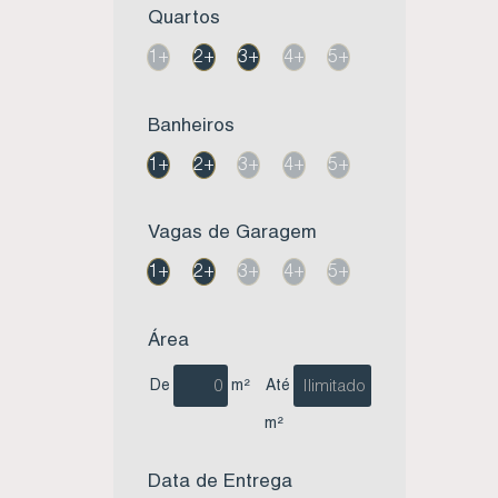
Quartos
Apartamento no Residencial Chalé 11 - Centro - Imbituba SC (3)
Apartamento no Residencial Costa do Sol - Centro- Imbituba SC (1)
1+
2+
3+
4+
5+
Apartamento no Residencial Itacami - Village - Imbituba SC (1)
Apartamento no Residencial Mar Azul - Vila Nova - Imbituba SC (3)
Banheiros
Apartamento no Residencial Martins - Nova Brasília - Imbituba SC (1)
1+
2+
3+
4+
5+
Apartamento no Residencial Mirante das Ilhas - Centro - Imbituba SC (1)
Apartamento no Residencial Mirante do Atlântico - Village - Imbituba SC (1)
Apartamento no Residencial N 19 - Jardim Panorâmico - Garopaba SC (1)
Vagas de Garagem
Apartamento no Residencial Parque dos Mirantes - Vila Nova - Imbituba SC (2)
1+
2+
3+
4+
5+
Apartamento no Residencial Praia da Vila - Centro - Imbituba SC (1)
Apartamento no Residencial Quatro Estações - Campo Duna - Garopaba SC (2)
Área
Apartamento no Residencial Rebecca - Centro - Imbituba SC (2)
Apartamento no Residencial Safira - Paes Leme - Imbituba SC (1)
De
m²
Até
Apartamento no Residencial Simon - Centro - Imbituba Sc (1)
m²
Apartamento no Residencial Solar II - Vila Nova - Imbituba SC (1)
Apartamento no Residencial Sonata - Centro - Imbituba SC (1)
Data de Entrega
Apartamento no Residencial Tropical - Village - Imbituba SC (1)