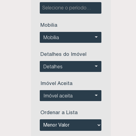
Apartamento perto da praia - Residencial Laura Helena - Centro - Imbituba SC (1)
Apartamento Perto da Praia - Residencial Topázio - Village - Imbituba Sc (1)
Apartamento perto da praia - Zurich Residence - Centro - Imbituba SC (1)
Mobilia
Apartamento perto da Praia de Itapirubá Sul - Edifício Giovana - Imbituba SC (1)
Apartamento próximo a Praia - Residencial Renê Antônio Pires - Centro - Imbituba SC (2)
Mobília
Apartamento próximo à Praia da Vila - Pérgamo Residence - Centro - Imbituba SC (1)
Apartamento próximo à Praia de Garopaba - Residencial Panorâmico - Jardim Panorâmico - Garopaba SC (1)
Detalhes do Imóvel
Apartamento Residencial Gran Villaggio - Centro - Imbituba SC (1)
Detalhes
Apartamento Residencial Gran Ville - Centro - Imbituba SC (1)
Apartamento Residencial Imbé - Centro - Imbituba SC (1)
Apartamento Residencial Newland II - Village - Imbituba SC (1)
Imóvel Aceita
Apartamento Residencial Porto da Vila - Centro - Imbituba SC (1)
Imóvel aceita
Apartamento studios - The One Tower - Centro de Imbituba SC (2)
Apartamento tipo Studio - Black Diamond - Centro de Imbituba SC (6)
Ordenar a Lista
Apartamentos no Edifício Franquilim Theodoro - Centro - Imbituba SC (1)
Apartamentos no Essence Panorâmico - Jardim Panorâmico - Garopaba SC (1)
Apartamentos no Residencial Brisas do Atlântico - Campo D'Aviação - Imbituba SC (1)