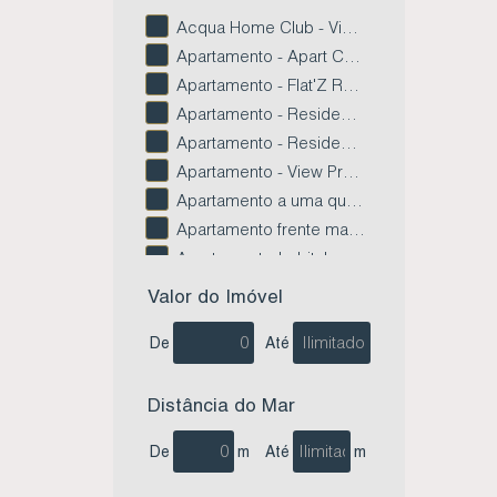
Acqua Home Club - Vista Mar - Centro - Imbituba SC (15)
Apartamento - Apart Cauda da Baleia - Limpa - Garopaba SC (4)
Apartamento - Flat'Z Residence - Paes Leme - Imbituba Sc (2)
Apartamento - Residencial Bellas Artes - Centro - Imbituba SC (3)
Apartamento - Residencial Tenerife - Campo Duna - Imbituba SC (1)
Apartamento - View Praia da Vila - Vila Nova - Imbituba Sc (2)
Apartamento a uma quadra do Mar - Villa Del Mar - Centro de Imbituba SC (3)
Apartamento frente mar - Residencial O Jangadeiro - Centro - Imbituba SC (1)
Apartamento Imbituba Garden Residence - Centro - Imbituba SC (4)
Apartamento na Lagoa da Quintino - Residencial Lagoa do Rosa - Alto Arroio - Imbituba SC (1)
Valor do Imóvel
Apartamento no condomínio Vista das Baleias - Gamboa - Garopaba SC (1)
De
Até
Apartamento no Edifício Atlantic - Centro - Imbituba SC (2)
Apartamento no Edifício Bela Residence - Village - Imbituba SC (1)
Apartamento no Edifício Ledi Vicentin - Nova Brasília - Imbituba SC (1)
Distância do Mar
Apartamento no Edifício Prime Tower - Village - Imbituba SC (1)
De
m
Até
m
Apartamento no Residencial Águas do Rosa - Ibiraquera - Imbituba SC (1)
Apartamento no Residencial Brisa Mar - Ambrósio - Garopaba SC (1)