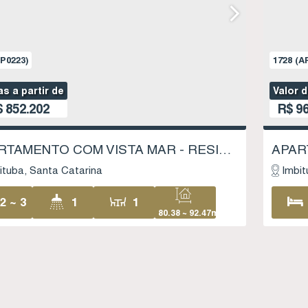
P0223)
1728
(A
s a partir de
Valor 
$
852.202
R$
96
APARTAMENTO COM VISTA MAR - RESIDENCIAL PARQUE DOS MIRANTES - VILA NOVA - IMBITUBA SC
ituba
Santa Catarina
Imbit
2 ~ 3
1
1
80
.38
~ 92
.47
m²
1
1 ~ 2
88
.88
~ 100
.97
m²