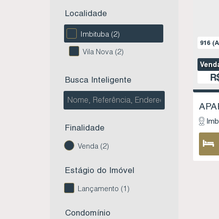
Localidade
Imbituba (2)
916
(A
Vila Nova (2)
Venda
R
Busca Inteligente
Imb
Finalidade
Venda (2)
Estágio do Imóvel
Lançamento (1)
Condomínio