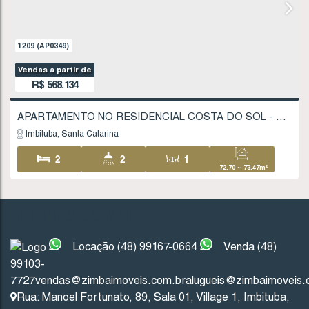
1209
(AP0349)
Vendas a partir de
R$
568.134
INSTITUCIONAL
Imbituba
Santa Catarina
Locação (48) 99167-0664
Venda (48)
99103-
2
2
1
7727
vendas@zimbaimoveis.com.br
alugueis@zimbaimoveis.
72
.70
~ 7
Rua: Manoel Fortunato
,
89
,
Sala 01
,
Village 1
,
Imbituba
,
1
1