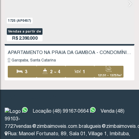
1725
(AP0457)
Vendas a partir de
R$
2.390.000
INSTITUCIONAL
Garopaba
Santa Catarina
Locação (48) 99167-0664
Venda (48)
99103-
3
2 ~ 4
1
7727
vendas@zimbaimoveis.com.br
alugueis@zimbaimoveis.
121
.51
~ 1
Rua: Manoel Fortunato
,
89
,
Sala 01
,
Village 1
,
Imbituba
,
1 ~ 3
1