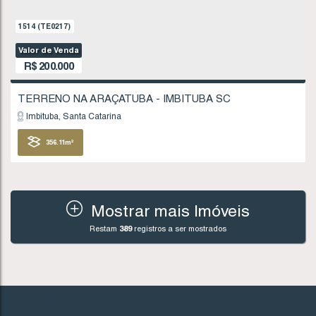
Imbituba
Santa Catarina
378
.54
m²
FINANCIÁVEL
Mostrar mais Imóveis
Restam
389
registros a ser mostrados
992
(TE0137)
Valor de Venda
R$
195.000
INSTITUCIONAL