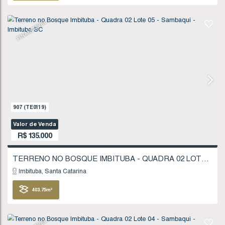
321
.86
m²
FINANCIÁVEL
1277
(TE0175)
Valor de Venda
R$
130.000