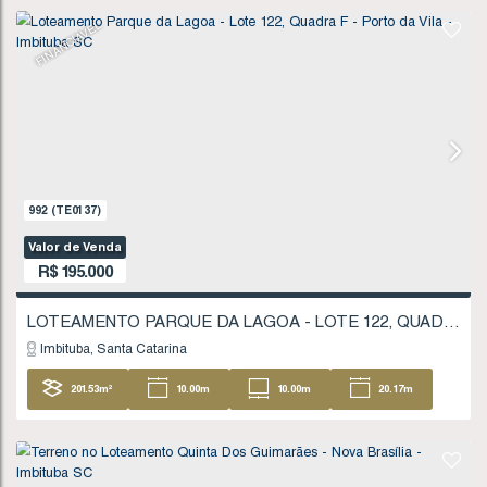
1711
(TE0245)
Valor de Venda
R$
180.000
Imbituba
Santa Catarina
207
.59
m²
11
.20
m
11
.20
m
18