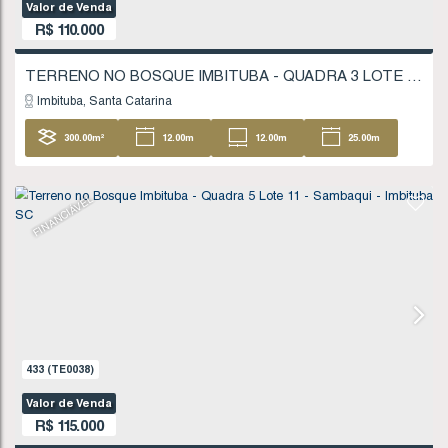
621
(TE0061)
Valor de Venda
R$
110.000
Imbituba
Santa Catarina
300
.00
m²
12
.00
m
12
.00
m
25
25
.00
m