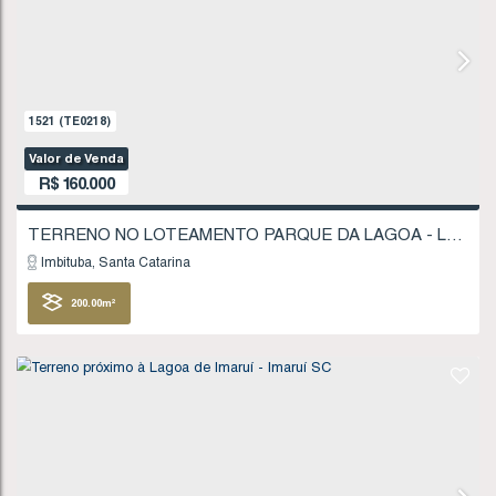
R$
135.000
Imbituba
Santa Catarina
403
.75
m²
FINANCIÁVEL
906
(TE0118)