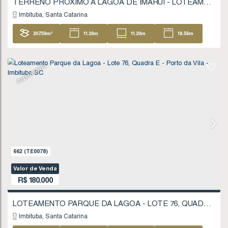
848
(TE0112)
Valor de Venda
R$
170.000
Imbituba
Santa Catarina
427
.29
m²