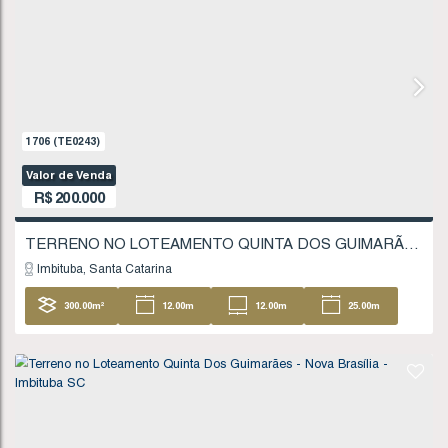
18
.51
m
FINANCIÁVEL
662
(TE0078)
Valor de Venda
R$
180.000
Imbituba
Santa Catarina