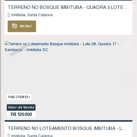
FINANCIÁVEL
433
(TE0038)
Valor de Venda
R$
115.000
Imbituba
Santa Catarina
383
.50
m²