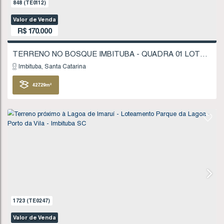
1521
(TE0218)
Valor de Venda
R$
160.000
Imbituba
Santa Catarina
200
.00
m²