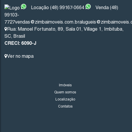
Locação (48) 99167-0664
Venda (48)
99103-
Imbituba
Santa Catarina
7727
vendas@zimbaimoveis.com.br
alugueis@zimbaimoveis.
Rua: Manoel Fortunato
,
89
,
Sala 01
,
Village 1
,
Imbituba
,
201
.53
m²
10
.00
m
10
.00
m
20
SC
,
Brasil
CRECI: 6090-J
20
.13
m
Ver no mapa
LINKS DO SITE
Imóveis
Quem somos
Localização
Contatos
1706
(TE0243)
Valor de Venda