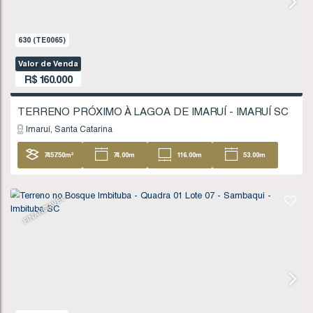
Valor de Venda
R$
135.000
Imbituba
Santa Catarina
404
.96
m²
FINANCIÁVEL