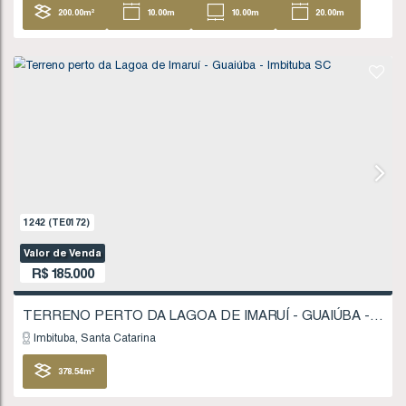
1723
(TE0247)
Valor de Venda
R$
180.000
Imbituba
Santa Catarina
200
.00
m²
10
.00
m
10
.00
m
20
20
.00
m