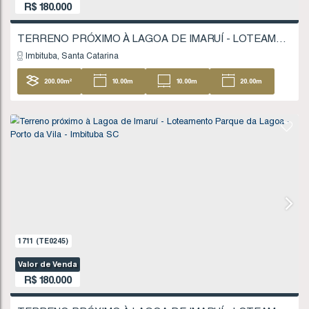
630
(TE0065)
Valor de Venda
R$
160.000
TERRENO PRÓXIMO À LAGOA DE IMARUÍ - IM
Imaruí
Santa Catarina
7457
.50
m²
74
.00
m
116
.00
m
53
104
.00
m
FINANCIÁVEL