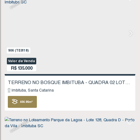
Imbituba
Santa Catarina
310
.54
m²
FINANCIÁVEL
907
(TE0119)
Valor de Venda