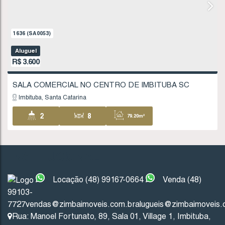
1636
(SA0053)
Aluguel
R$
3.600
INSTITUCIONAL
SALA COMERCIAL NO CENTRO DE IMBITUBA
Imbituba
Santa Catarina
Locação (48) 99167-0664
Venda (48)
99103-
2
8
79
.20
m²
7727
vendas@zimbaimoveis.com.br
alugueis@zimbaimoveis.
Rua: Manoel Fortunato
,
89
,
Sala 01
,
Village 1
,
Imbituba
,