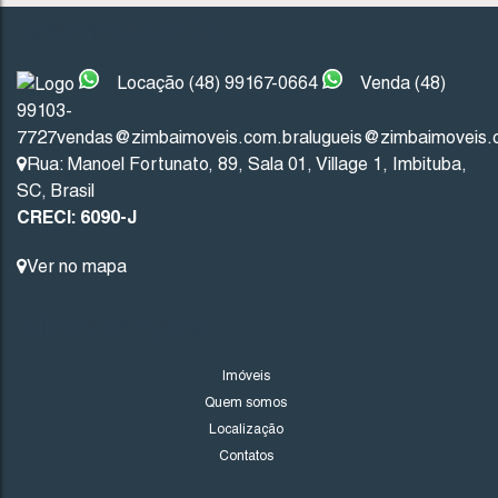
INSTITUCIONAL
Não foi encontrado nenhum Imóvel. Redefina seus critér
Locação (48) 99167-0664
Venda (48)
99103-
7727
vendas@zimbaimoveis.com.br
alugueis@zimbaimoveis.
Rua: Manoel Fortunato
,
89
,
Sala 01
,
Village 1
,
Imbituba
,
SC
,
Brasil
CRECI: 6090-J
Ver no mapa
LINKS DO SITE
Imóveis
Quem somos
Localização
Contatos