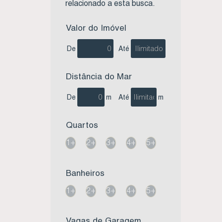
relacionado a esta busca.
Valor do Imóvel
De
Até
Distância do Mar
De
m
Até
m
Quartos
1+
2+
3+
4+
5+
Banheiros
1+
2+
3+
4+
5+
Vagas de Garagem