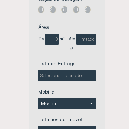
1+
2+
3+
4+
5+
Área
De
m²
Até
m²
Data de Entrega
Mobilia
Mobília
Detalhes do Imóvel