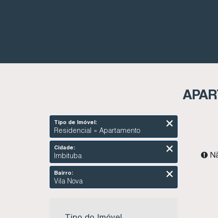
APAR
Tipo de Imóvel:
Residencial » Apartamento
Cidade:
Nã
Imbituba
Bairro:
Vila Nova
Tipo do Imóvel