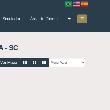
Simulador
Área do Cliente
❤
 - SC
Ver Mapa