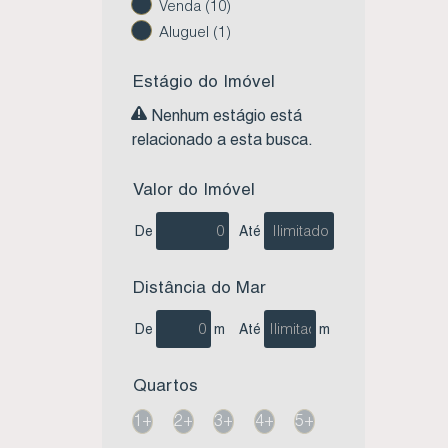
Venda (10)
Aluguel (1)
Estágio do Imóvel
Nenhum estágio está
relacionado a esta busca.
Valor do Imóvel
De
Até
Distância do Mar
De
m
Até
m
Quartos
1+
2+
3+
4+
5+