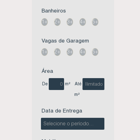
Banheiros
1+
2+
3+
4+
5+
Vagas de Garagem
1+
2+
3+
4+
5+
Área
De
m²
Até
m²
Data de Entrega