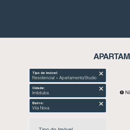
APARTAME
Tipo de Imóvel:
Residencial » Apartamento/Studio
Cidade:
Nã
Imbituba
Bairro:
Vila Nova
Tipo do Imóvel