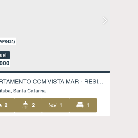
AP0424)
uel
000
APARTAMENTO COM VISTA MAR - RESIDENCIAL TACAMI - CENTRO - IMBITUBA SC
ituba
Santa Catarina
2
2
1
1
1
66
.00
m²