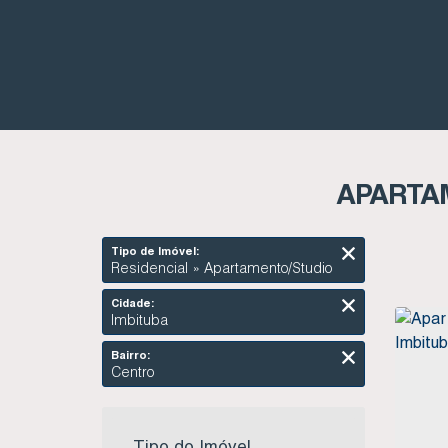
APARTAM
Tipo de Imóvel:
Residencial » Apartamento/Studio
Cidade:
Imbituba
Bairro:
Centro
Tipo do Imóvel