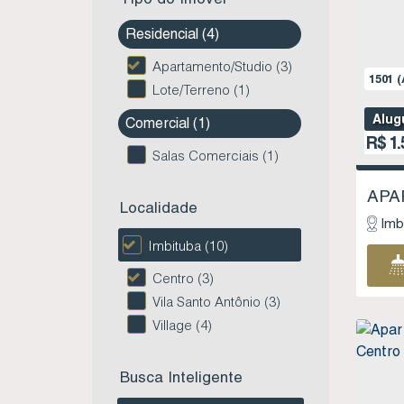
Residencial (4)
Apartamento/Studio (3)
1501
(
Lote/Terreno (1)
Alug
Comercial (1)
R$
1.
Salas Comerciais (1)
Localidade
Imb
Imbituba (10)
Centro (3)
Vila Santo Antônio (3)
Village (4)
Busca Inteligente