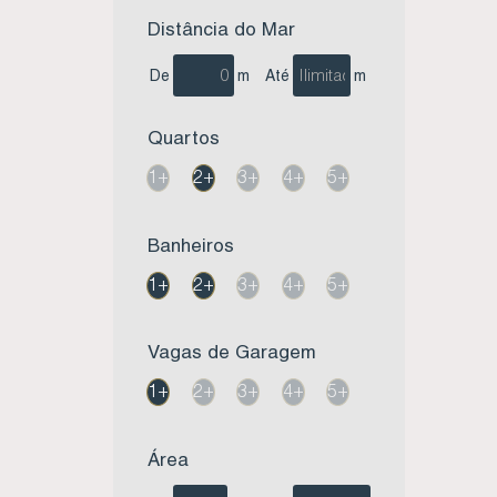
Distância do Mar
De
m
Até
m
Quartos
1+
2+
3+
4+
5+
Banheiros
1+
2+
3+
4+
5+
Vagas de Garagem
1+
2+
3+
4+
5+
Área