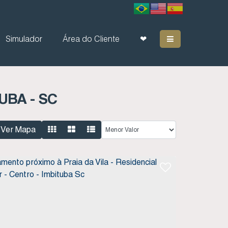
Simulador
Área do Cliente
❤
UBA - SC
Ver Mapa