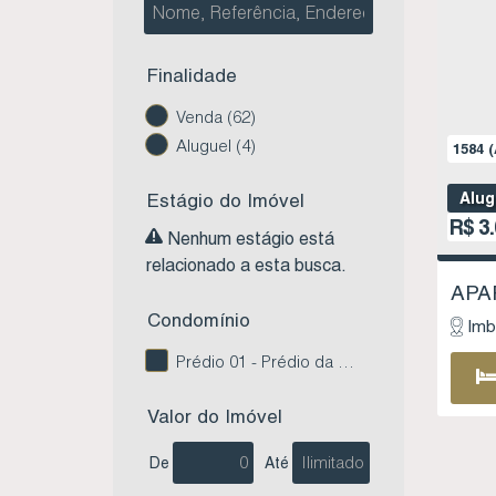
Finalidade
Venda (62)
Aluguel (4)
1584
(
Estágio do Imóvel
Alug
R$
3.
Nenhum estágio está
relacionado a esta busca.
Condomínio
Imb
Prédio 01 - Prédio da Mc celulares - Centro - Imbituba SC (1)
Valor do Imóvel
De
Até