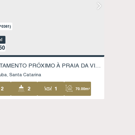
P0361)
el
50
APARTAMENTO PRÓXIMO À PRAIA DA VILA - RESIDENCIAL JANCLEBER - CENTRO - IMBITUBA SC
uba
Santa Catarina
2
2
1
70
.00
m²
1