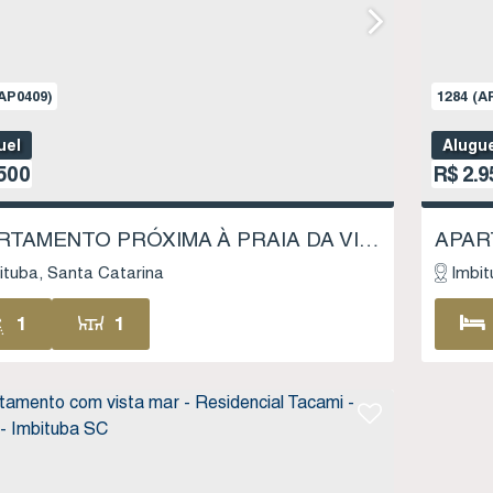
AP0409)
1284
(A
uel
Alugu
500
R$
2.9
APARTAMENTO PRÓXIMA À PRAIA DA VILA - CENTRO DE IMBITUBA SC
ituba
Santa Catarina
Imbit
1
1