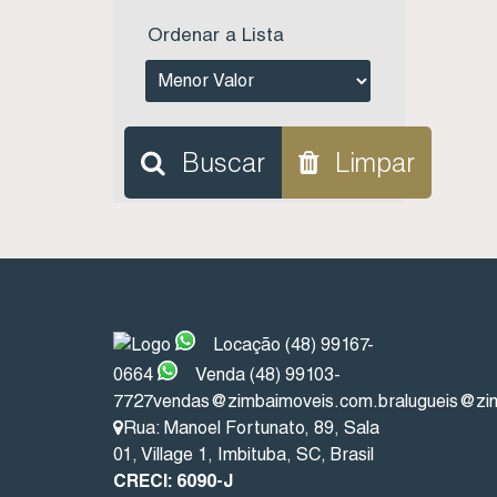
Ordenar a Lista
Buscar
Limpar
INSTITUCIONAL
L
Locação (48) 99167-
0664
Venda (48) 99103-
7727
vendas@zimbaimoveis.com.br
alugueis@zi
Rua: Manoel Fortunato
,
89
,
Sala
01
,
Village 1
,
Imbituba
,
SC
,
Brasil
CRECI: 6090-J