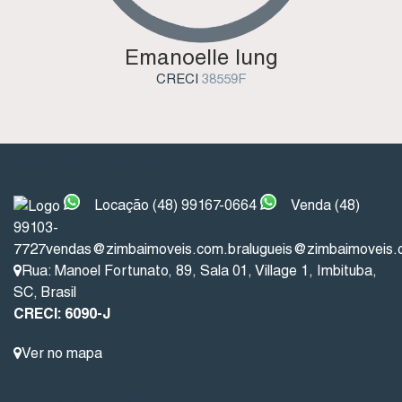
Emanoelle Iung
CRECI
38559F
INSTITUCIONAL
Locação (48) 99167-0664
Venda (48)
99103-
7727
vendas@zimbaimoveis.com.br
alugueis@zimbaimoveis.
Rua: Manoel Fortunato
,
89
,
Sala 01
,
Village 1
,
Imbituba
,
SC
,
Brasil
CRECI: 6090-J
Ver no mapa
LINKS DO SITE