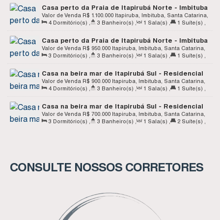
Casa perto da Praia de Itapirubá Norte - Imbituba
SC
Valor de Venda
R$
1.100.000
Itapiruba, Imbituba, Santa Catarina,
4
Dormitório(s)
,
3
Banheiro(s)
,
1
Sala(s)
,
1
Suíte(s)
,
Brasil
Total:
232
.00
~ 234
.00
m²
,
Terreno:
300
.00
m²
Casa perto da Praia de Itapirubá Norte - Imbituba
SC
Valor de Venda
R$
950.000
Itapiruba, Imbituba, Santa Catarina,
3
Dormitório(s)
,
3
Banheiro(s)
,
1
Sala(s)
,
1
Suíte(s)
,
Brasil
Total:
160
.00
m²
,
1
Vaga(s)
,
Terreno:
300
.00
m²
,
Fundos:
Casa na beira mar de Itapirubá Sul - Residencial
12
.00
m
,
Frente:
12
.00
m
,
Lado Direito:
25
.00
m
,
Lado
São José - Casa C Triplex - Imbituba SC
Valor de Venda
R$
900.000
Itapiruba, Imbituba, Santa Catarina,
Esquerdo:
25
.00
m
4
Dormitório(s)
,
3
Banheiro(s)
,
1
Sala(s)
,
1
Suíte(s)
,
Brasil
Total:
14303
.00
m²
,
1
Vaga(s)
,
Terreno:
750
.00
m²
,
Casa na beira mar de Itapirubá Sul - Residencial
Fundos:
30
.00
m
,
Frente:
30
.00
m
,
Lado Direito:
25
.00
m
,
São José - Casa D Térrea - Imbituba SC
Valor de Venda
R$
700.000
Itapiruba, Imbituba, Santa Catarina,
Lado Esquerdo:
25
.00
m
3
Dormitório(s)
,
3
Banheiro(s)
,
1
Sala(s)
,
2
Suíte(s)
,
Brasil
Total:
107
.24
m²
,
1
Vaga(s)
CONSULTE NOSSOS CORRETORES