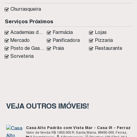
Churrasqueira
Serviços Próximos
Academias de ginástica
Farmácia
Lojas
Mercado
Panificadora
Pizzaria
Posto de Gasolina
Praia
Restaurante
Sorveteria
VEJA OUTROS IMÓVEIS!
Casa Alto Padrão com Vista Mar - Casa 01 - Ferraz
- Garopaba SC
Valor de Venda
R$
1.850.000
R. Santa Maria, 88495-000, Ferraz,