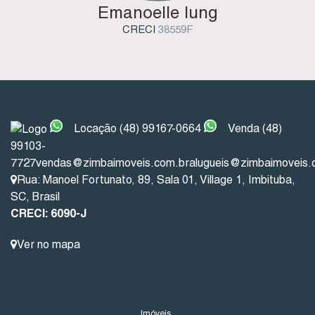
Emanoelle Iung
CRECI
38559F
INSTITUCIONAL
Locação (48) 99167-0664
Venda (48)
99103-
7727
vendas@zimbaimoveis.com.br
alugueis@zimbaimoveis.
Rua: Manoel Fortunato
,
89
,
Sala 01
,
Village 1
,
Imbituba
,
SC
,
Brasil
CRECI: 6090-J
Ver no mapa
LINKS DO SITE
Imóveis