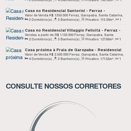
3
Dormitório(s)
,
4
Banheiro(s)
,
Privativo:
196
.52
m²
,
1
Garopaba, Santa Catarina, Brasil
Sala(s)
,
3
Suíte(s)
,
1
Vaga(s)
Casa no Residencial Santorini - Ferraz -
Garopaba SC
Valor de Venda
R$
1.350.000
Ferraz, Garopaba, Santa Catarina,
3
Dormitório(s)
,
3
Banheiro(s)
,
Privativo:
115
.00
m²
,
1
Brasil
Sala(s)
,
2
Suíte(s)
,
1
Vaga(s)
Casa no Residencial Villaggio Felicitá - Ferraz -
Garopaba SC
Vendas a partir de
R$
1.150.000
Ferraz, Garopaba, Santa
2
Dormitório(s)
,
3
Banheiro(s)
,
Privativo:
127
.66
m²
,
1
Catarina, Brasil
Sala(s)
,
2
Suíte(s)
,
1
Vaga(s)
Casa próxima à Praia de Garopaba - Residencial
Áurea - Ferraz - Garopaba SC
Valor de Venda
R$
2.500.000
Ferraz, Garopaba, Santa Catarina,
4
Dormitório(s)
,
3
Banheiro(s)
,
Privativo:
171
.55
m²
,
1
Brasil
Sala(s)
,
2
Suíte(s)
,
2
Vaga(s)
CONSULTE NOSSOS CORRETORES