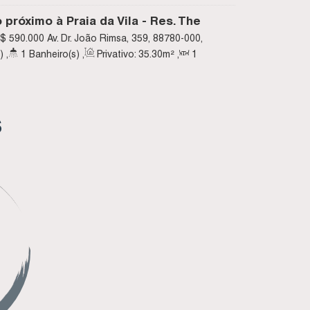
Suíte(s)
,
Total:
96
.88
~ 127
.37
m²
,
1
Vaga(s)
próximo à Praia da Vila - Res. The
Centro - Imbituba SC
$
590.000
Av. Dr. João Rimsa, 359, 88780-000,
 Santa Catarina, Brasil
)
,
1
Banheiro(s)
,
Privativo:
35
.30
m²
,
1
59
.93
m²
S