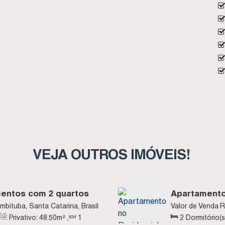
VEJA OUTROS IMÓVEIS!
mentos com 2 quartos
Apartamento
entro - Imbituba SC
Imbituba SC
Imbituba, Santa Catarina, Brasil
Valor de Venda
R
Privativo:
48
.50
m²
,
1
2
Dormitório(s