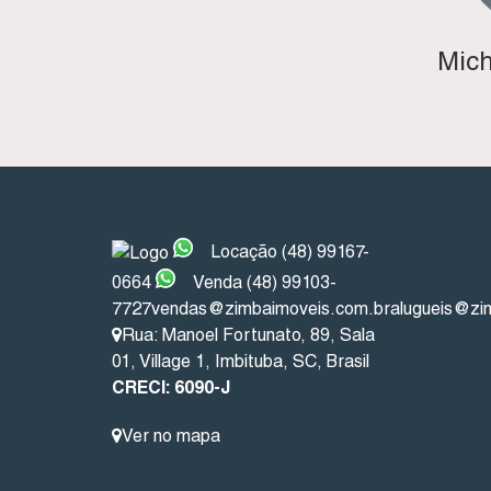
Mich
INSTITUCIONAL
L
Locação (48) 99167-
0664
Venda (48) 99103-
7727
vendas@zimbaimoveis.com.br
alugueis@zi
Rua: Manoel Fortunato
,
89
,
Sala
01
,
Village 1
,
Imbituba
,
SC
,
Brasil
CRECI: 6090-J
Ver no mapa