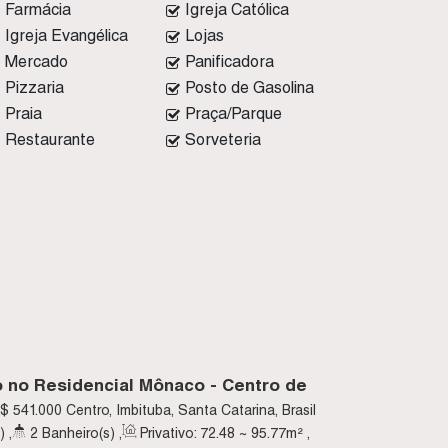
Farmácia
Igreja Católica
Igreja Evangélica
Lojas
Mercado
Panificadora
Pizzaria
Posto de Gasolina
Praia
Praça/Parque
Restaurante
Sorveteria
 no Residencial Mônaco - Centro de
$
541.000
Centro, Imbituba, Santa Catarina, Brasil
)
,
2
Banheiro(s)
,
Privativo:
72
.48
~ 95
.77
m²
,