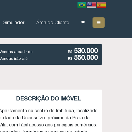
Simulador
Área do Cliente
❤
530.000
Vendas a partir de
R$
550.000
Vendas irão até
R$
DESCRIÇÃO DO IMÓVEL
Apartamento no centro de Imbituba, localizado
ao lado da Uniasselvi e próximo da Praia da
Vila, com fácil acesso aos principais comércios,
mercados, farmácias e serviços da cidade.