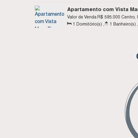
Sala(s)
,
1
Suíte(s)
,
Total:
60
.5
Apartamento com Vista Mar
Residencial Black Diamond
Valor de Venda
R$
595.000
Centro, 
Sc
1
Dormitório(s)
,
1
Banheiro(s)
,
Sala(s)
,
1
Vaga(s)