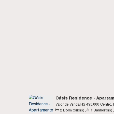
Oásis Residence - Aparta
sendo 1 suíte, Bloco C - C
Valor de Venda
R$
495.000
Centro, 
2
Dormitório(s)
,
1
Banheiro(s)
,