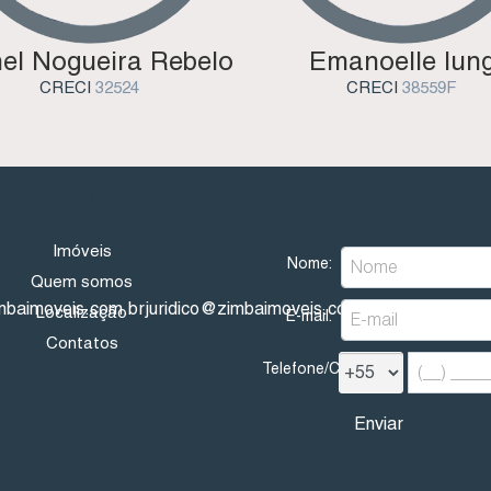
el Nogueira Rebelo
Emanoelle Iun
CRECI
32524
CRECI
38559F
INKS DO SITE
NOVIDADES
Imóveis
Nome:
Quem somos
mbaimoveis.com.br
juridico@zimbaimoveis.com.br
financeiro@z
Localização
E-mail:
Contatos
Telefone/Celular: