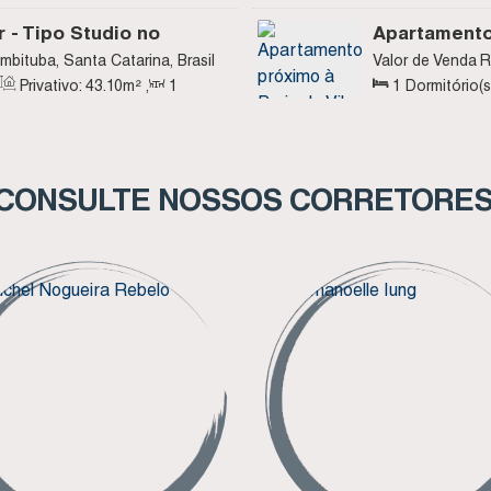
0
~ 63
.50
m²
,
1
Vaga(s)
1
Sala(s)
,
1
 - Tipo Studio no
Apartamento 
 - Centro de Imbituba
One Tower - 
Imbituba, Santa Catarina, Brasil
Valor de Venda
R
Centro, Imbituba,
Privativo:
43
.10
m²
,
1
1
Dormitório(s
Sala(s)
,
Total:
CONSULTE NOSSOS CORRETORE