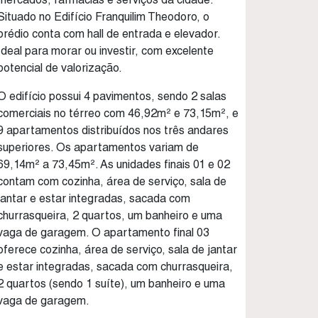
Situado no Edifício Franquilim Theodoro, o
prédio conta com hall de entrada e elevador.
Ideal para morar ou investir, com excelente
potencial de valorização.
O edifício possui 4 pavimentos, sendo 2 salas
comerciais no térreo com 46,92m² e 73,15m², e
9 apartamentos distribuídos nos três andares
superiores. Os apartamentos variam de
69,14m² a 73,45m². As unidades finais 01 e 02
contam com cozinha, área de serviço, sala de
jantar e estar integradas, sacada com
churrasqueira, 2 quartos, um banheiro e uma
vaga de garagem. O apartamento final 03
oferece cozinha, área de serviço, sala de jantar
e estar integradas, sacada com churrasqueira,
2 quartos (sendo 1 suíte), um banheiro e uma
vaga de garagem.