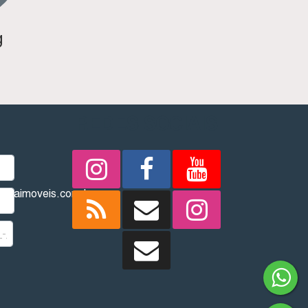
g
REDES SOCIAIS
imbaimoveis.com.br