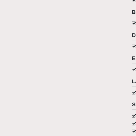
B
D
E
L
S