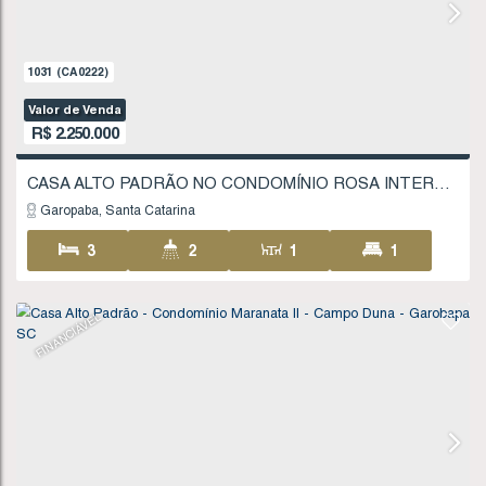
FINANCIÁVEL
1031
(CA0222)
Valor de Venda
R$
2.250.000
Garopaba
Santa Catarina
3
2
1
2
184
.13
m²
360
.00
m²
12