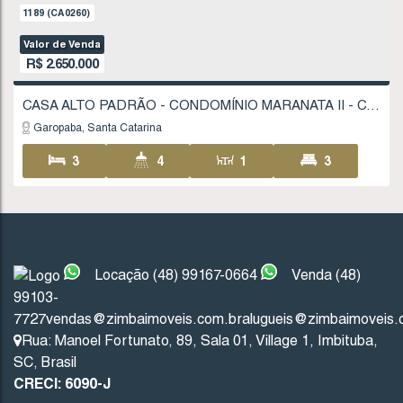
FINANCIÁVEL
12
.00
m
30
.00
m
30
.00
m
1189
(CA0260)
INSTITUCIONAL
Valor de Venda
Locação (48) 99167-0664
Venda (48)
R$
2.650.000
99103-
7727
vendas@zimbaimoveis.com.br
alugueis@zimbaimoveis.
Rua: Manoel Fortunato
,
89
,
Sala 01
,
Village 1
,
Imbituba
,
Garopaba
Santa Catarina
SC
,
Brasil
CRECI: 6090-J
3
4
1