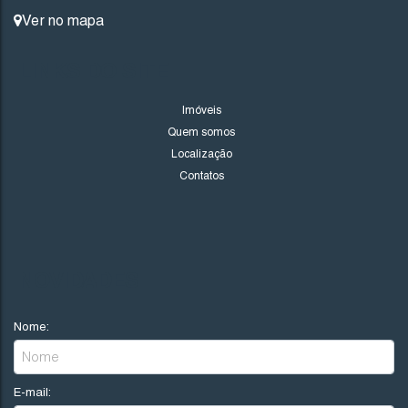
Ver no mapa
290
.00
m²
540
.00
m²
18
.00
m
18
LINKS DO SITE
30
.00
m
30
.00
m
Imóveis
Quem somos
Localização
Contatos
NOVIDADES
Nome:
E-mail: