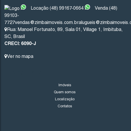
Não foi encontrado nenhum Imóvel. Redefina seus critér
Locação (48) 99167-0664
Venda (48)
99103-
7727
vendas@zimbaimoveis.com.br
alugueis@zimbaimoveis.
Rua: Manoel Fortunato
,
89
,
Sala 01
,
Village 1
,
Imbituba
,
SC
,
Brasil
CRECI: 6090-J
Ver no mapa
LINKS DO SITE
Imóveis
Quem somos
Localização
Contatos