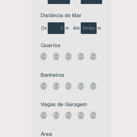
Distância do Mar
De
m
Até
m
Quartos
1+
2+
3+
4+
5+
Banheiros
1+
2+
3+
4+
5+
Vagas de Garagem
1+
2+
3+
4+
5+
Área