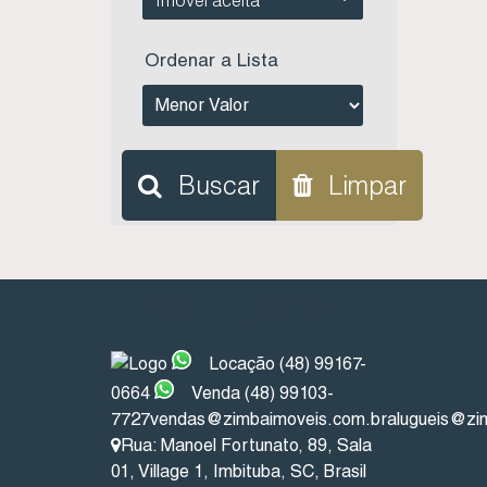
Ordenar a Lista
Buscar
Limpar
INSTITUCIONAL
L
Locação (48) 99167-
0664
Venda (48) 99103-
7727
vendas@zimbaimoveis.com.br
alugueis@zi
Rua: Manoel Fortunato
,
89
,
Sala
01
,
Village 1
,
Imbituba
,
SC
,
Brasil