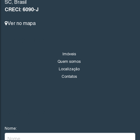
SC
,
Brasil
CRECI: 6090-J
27
.50
m
27
.50
m
Ver no mapa
LINKS DO SITE
Imóveis
Quem somos
Localização
Contatos
NOVIDADES
Nome: