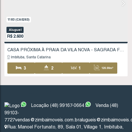
1183
(CA0263)
Aluguel
R$
2.600
INSTITUCIONAL
Imbituba
Santa Catarina
Locação (48) 99167-0664
Venda (48)
99103-
3
2
1
12
7727
vendas@zimbaimoveis.com.br
alugueis@zimbaimoveis.
Rua: Manoel Fortunato
,
89
,
Sala 01
,
Village 1
,
Imbituba
,
2
371
.25
m²
13
.50
m
13